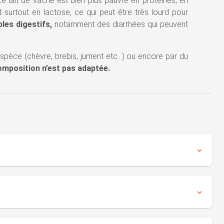
e lait de vache est bien plus pauvre en protéines, en
t surtout en lactose, ce qui peut être très lourd pour
bles digestifs,
notamment des diarrhées qui peuvent
espèce (chèvre, brebis, jument etc...) ou encore par du
omposition n’est pas adaptée.