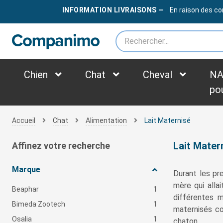
LIVRAISON OFFERTE
DÈS
79€
INFORMATION LIVRAISONS —
En raison des co
*des frais supplémentaires peuvent être appliqués selon le poids du colis
Chien
Chat
Cheval
NA
po
Accueil
Chat
Alimentation
Lait Maternisé
Lait Mater
Affinez votre recherche
Marque
Durant les pr
mère qui allai
Beaphar
1
différentes 
Bimeda Zootech
1
maternisés c
Osalia
1
chaton.