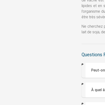
de vache est t
lipides et en 
l’organisme du
être très sévè
Ne cherchez pa
lait de soja, 
Questions 
Peut-on
À quel â