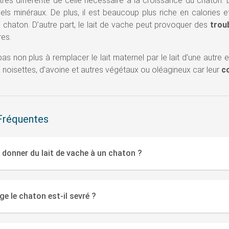
rès différente de celle nécessaire à la croissance du chaton. L
sels minéraux. De plus, il est beaucoup plus riche en calories e
 chaton. D’autre part, le lait de vache peut provoquer des
trou
res.
s non plus à remplacer le lait maternel par le lait d’une autre 
de noisettes, d’avoine et autres végétaux ou oléagineux car leur
c
Fréquentes
 donner du lait de vache à un chaton ?
ge le chaton est-il sevré ?