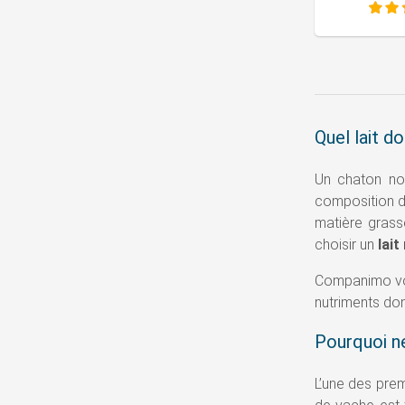
Quel lait d
Un chaton non
composition du
matière grasse
choisir un
lai
Companimo vo
nutriments don
Pourquoi ne
L’une des prem