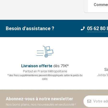
Comment
Besoin d'assistance ?
05 62 80 
Livraison offerte
dès 79€*
Sa
Partout en France
Métropolitaine
Jusqu'à
* des frais supplémentaires peuvent être appliqués selon le poids du
colis
Abonnez-vous à notre newsletter
Nos bons plans, nos nouveautés en exclusivité !