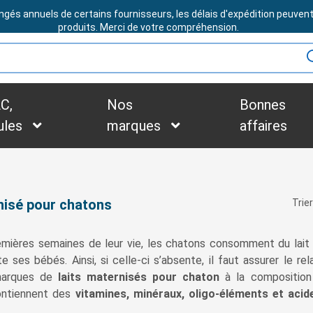
ngés annuels de certains fournisseurs, les délais d'expédition peuven
BESOIN D'ASSISTANCE ?
produits. Merci de votre compréhension.
C,
Nos
Bonnes
ules
marques
affaires
nisé pour chatons
Trier
emières semaines de leur vie, les chatons consomment du lait 
te ses bébés. Ainsi, si celle-ci s’absente, il faut assurer le re
marques de
laits maternisés pour chaton
à la composition 
ontiennent des
vitamines, minéraux, oligo-éléments et acid