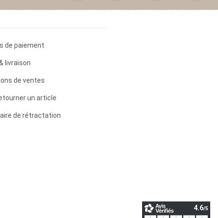
s de paiement
& livraison
ions de ventes
etourner un article
aire de rétractation
4.6
/5