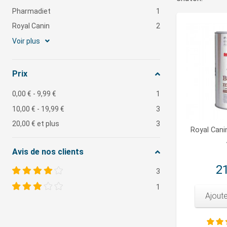
Pharmadiet
1
Royal Canin
2
Voir plus
Prix
0,00 €
-
9,99 €
1
10,00 €
-
19,99 €
3
20,00 €
et plus
3
Royal Cani
Avis de nos clients
21
3
1
Ajoute