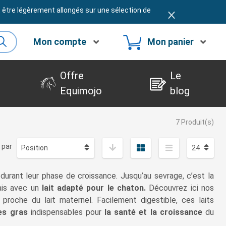
t être légèrement allongés sur une sélection de
Mon compte
Mon panier
Offre
Le
Equimojo
blog
7 Produit(s)
 par
durant leur phase de croissance. Jusqu’au sevrage, c’est la
lais avec un
lait adapté pour le chaton.
Découvrez ici nos
proche du lait maternel. Facilement digestible, ces laits
es gras
indispensables pour
la santé et la croissance
du