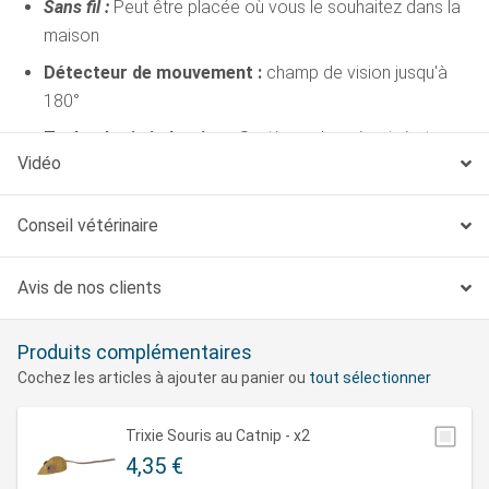
Sans fil :
Peut être placée où vous le souhaitez dans la
maison
Détecteur de mouvement :
champ de vision jusqu'à
180°
Technologie induction :
Système plus sécurisé et
Vidéo
facilitant la manipulation de la fontaine
Grand réservoir :
2.5L, permet de partir en vacances
Conseil vétérinaire
sans stress
Filtration en 4 étapes :
Garantie une eau sans
Avis de nos clients
impuretés & adoucie
Filtration en 4 étapes :
poils, odeurs, métaux lourds…
Produits complémentaires
tout est filtré
Cochez les articles à ajouter au panier ou
tout sélectionner
Ultra silencieuse (<30dB) :
idéale pour préserver le
calme
Trixie Souris au Catnip - x2
4,35 €
Autonomie jusqu’à 30 jours :
sans fil, pour une totale