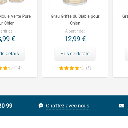
Moule Verte Pure
Grau Griffe du Diable pour
Gra
ur Chien
Chien
artir de :
À partir de :
,99 €
12,99 €
de détails
Plus de détails
(14)
(5)
80 99
Chattez avec nous