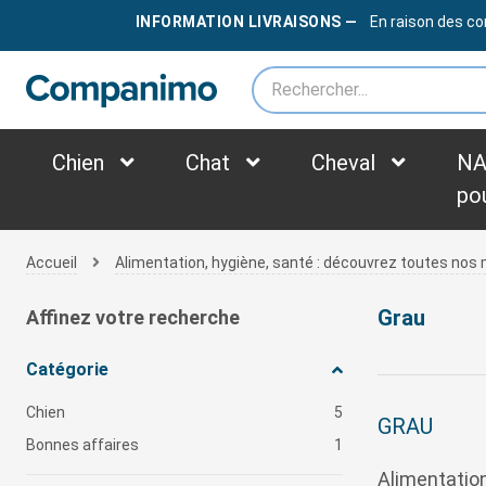
LIVRAISON OFFERTE
DÈS
79€
INFORMATION LIVRAISONS —
En raison des co
*des frais supplémentaires peuvent être appliqués selon le poids du colis
Chien
Chat
Cheval
NA
po
Accueil
Alimentation, hygiène, santé : découvrez toutes no
Grau
Affinez votre recherche
Catégorie
Chien
5
GRAU
Bonnes affaires
1
Alimentation