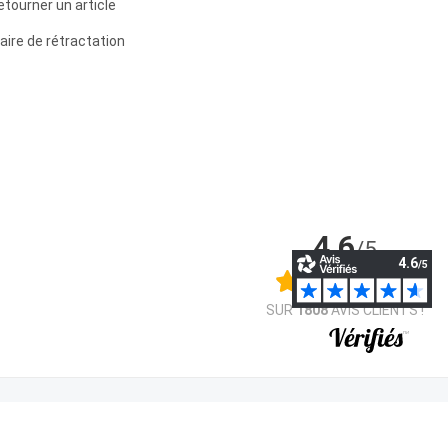
etourner un article
aire de rétractation
4.6
/5
SUR
1808
AVIS CLIENTS !
Nos transporteurs