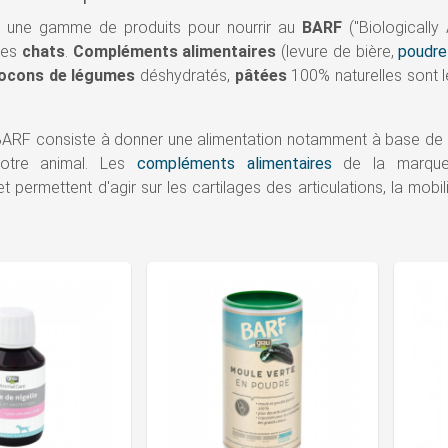
 une gamme de produits pour nourrir au
BARF
("
Biologicall
les
chats
.
Compléments alimentaires
(levure de bière,
poudre
locons de légumes
déshydratés,
pâtées
100% naturelles sont l
 BARF consiste à donner une alimentation notamment à base de v
otre animal. Les
compléments alimentaires
de la marque 
 et permettent d'agir sur les cartilages des articulations, la mobi