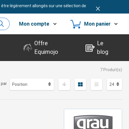
t être légèrement allongés sur une sélection de
Mon compte
Mon panier
Offre
Le
Equimojo
blog
7 Produit(s)
 par