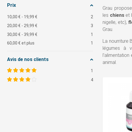
Prix
Grau propose
les
chiens
et 
10,00 €
-
19,99 €
2
nigelle, etc),
f
20,00 €
-
29,99 €
3
Grau.
30,00 €
-
39,99 €
1
La nourriture
60,00 €
et plus
1
légumes à v
l'alimentation
Avis de nos clients
animal.
1
4