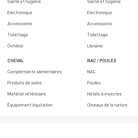
Santé et hygiène
Santé et hygiène
Electronique
Electronique
Accessoires
Accessoires
Toilettage
Toilettage
Outdoor
Librairie
CHEVAL
NAC / POULES
Compléments alimentaires
NAC
Produits de soins
Poules
Matériel vétérinaire
Hôtels à insectes
Équipement équitation
Oiseaux de la nature
Paiement sécurisé