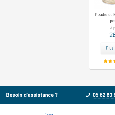
Poudre de 
po
À p
28
Plus 
Besoin d'assistance ?
05 62 80 