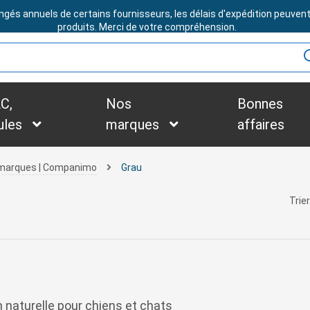
ngés annuels de certains fournisseurs, les délais d'expédition peuven
BESOIN D'ASSISTANCE ?
produits. Merci de votre compréhension.
C,
Nos
Bonnes
ules
marques
affaires
s marques | Companimo
Grau
Trier
 naturelle pour chiens et chats