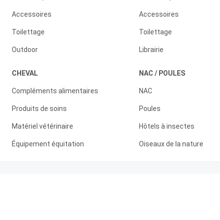
Accessoires
Accessoires
Toilettage
Toilettage
Outdoor
Librairie
CHEVAL
NAC / POULES
Compléments alimentaires
NAC
Produits de soins
Poules
Matériel vétérinaire
Hôtels à insectes
Équipement équitation
Oiseaux de la nature
Paiement sécurisé
© 2009 - 2026 Companimo SARL