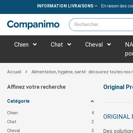
LIVRAISON OFFERTE
DÈS
79€
INFORMATION LIVRAISONS —
En raison des co
*des frais supplémentaires peuvent être appliqués selon le poids du colis
Chien
Chat
Cheval
NA
po
Accueil
Alimentation, hygiène, santé : découvrez toutes no
Original P
Affinez votre recherche
Catégorie
Chien
4
ORIGINAL
Chat
2
Des solution
Cheval
3