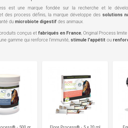
cess est une marque fondée sur la recherche et le déve
et des process définis, la marque développe des
solutions n
santé du
microbiote digestif
des animaux.
 produits conçus et
fabriqués en France
, Original Process limit
une gamme qui renforce l'immunité,
stimule l'appétit
ou
renforc
rocess® - 500 gr
Flore Process® - 5 x 20 ml
Eq