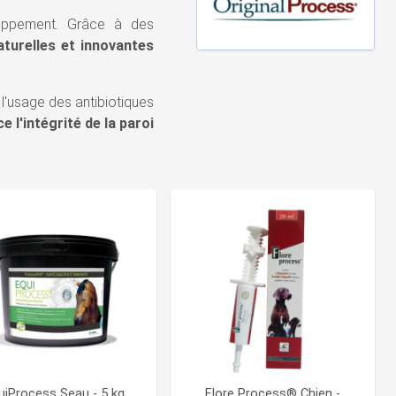
loppement. Grâce à des
aturelles et innovantes
e l'usage des antibiotiques
e l'intégrité de la paroi
uiProcess Seau - 5 kg
Flore Process® Chien -