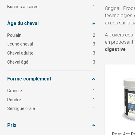
Bonnes affaires
1
Original Pro
technologies 
axées sur la 
Âge du cheval
A travers ces
Poulain
2
en proposant 
Jeune cheval
3
digestive
.
Cheval adulte
3
Cheval âgé
3
Forme complément
Granule
1
Poudre
1
Seringue orale
1
Prix
Post Act P