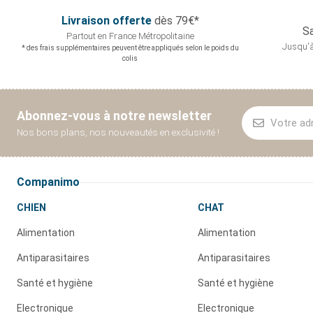
Livraison offerte
dès 79€*
Sa
Partout en France
Métropolitaine
Jusqu'à
* des frais supplémentaires peuvent être appliqués selon le poids du
colis
Abonnez-vous à notre newsletter
Nos bons plans, nos nouveautés en exclusivité !
Companimo
CHIEN
CHAT
Alimentation
Alimentation
Antiparasitaires
Antiparasitaires
Santé et hygiène
Santé et hygiène
Electronique
Electronique