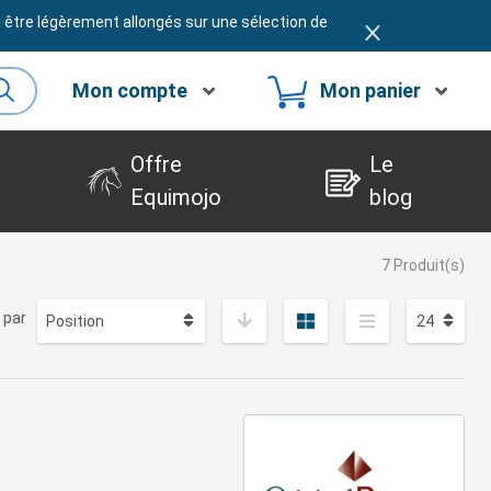
t être légèrement allongés sur une sélection de
Mon compte
Mon panier
Offre
Le
Equimojo
blog
7 Produit(s)
 par