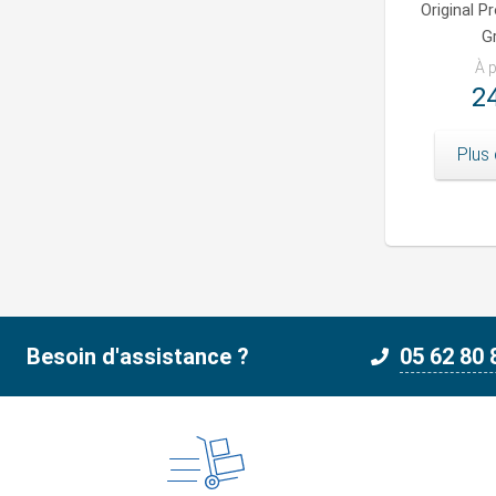
Original P
G
À p
24
Plus 
Besoin d'assistance ?
05 62 80 