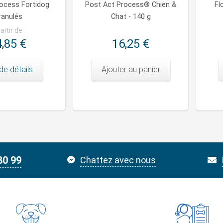
rocess Fortidog
Post Act Process® Chien &
Fl
ranulés
Chat - 140 g
artir de :
,85 €
16,25 €
de détails
Ajouter au panier
80 99
Chattez avec nous