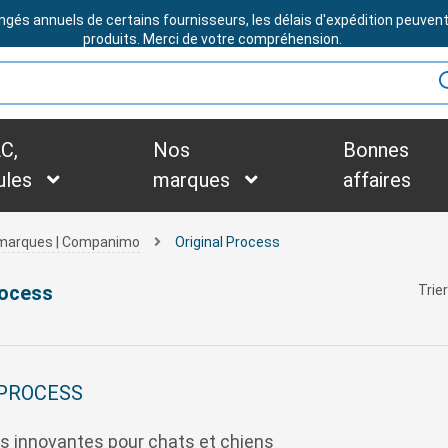
ngés annuels de certains fournisseurs, les délais d'expédition peuven
BESOIN D'ASSISTANCE ?
produits. Merci de votre compréhension.
C,
Nos
Bonnes
ules
marques
affaires
s marques | Companimo
Original Process
rocess
Trier
 PROCESS
s innovantes pour chats et chiens