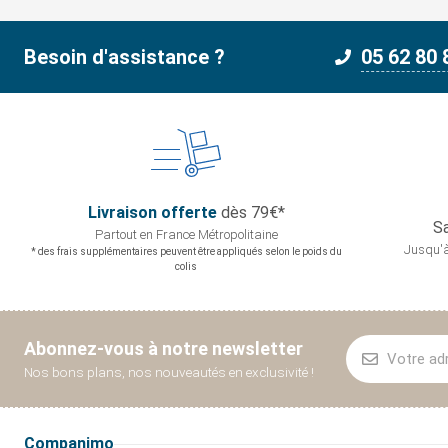
Besoin d'assistance ?
05 62 80 
Livraison offerte
dès 79€*
Sa
Partout en France
Métropolitaine
Jusqu'à
* des frais supplémentaires peuvent être appliqués selon le poids du
colis
Abonnez-vous à notre newsletter
Nos bons plans, nos nouveautés en exclusivité !
Companimo