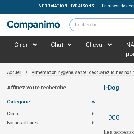
LIVRAISON OFFERTE
DÈS
79€
INFORMATION LIVRAISONS —
En raison des co
*des frais supplémentaires peuvent être appliqués selon le poids du colis
Chien
Chat
Cheval
NA
po
Accueil
Alimentation, hygiène, santé : découvrez toutes no
I-Dog
Affinez votre recherche
Catégorie
Chien
6
I-DOG
Bonnes affaires
6
Les accessoi