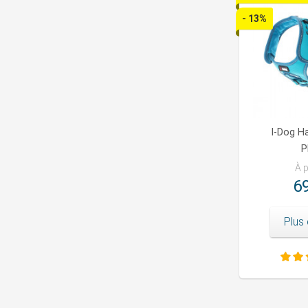
- 13%
I-Dog H
P
À p
69
Plus 