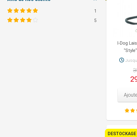
1
5
I-Dog Lai
"Style
Jusq
3
29
Ajoute
DESTOCKAGE