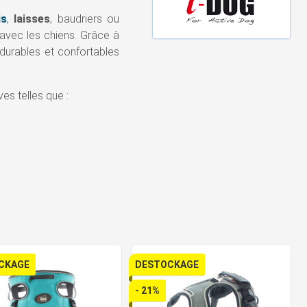
is
,
laisses
, baudriers ou
avec les chiens. Grâce à
durables et confortables
es telles que :
CKAGE
DESTOCKAGE
- 21%