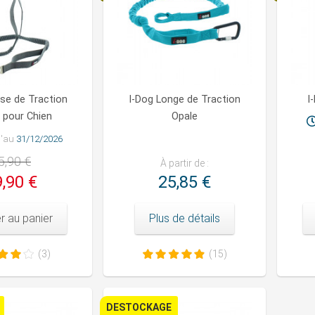
sse de Traction
I-Dog Longe de Traction
I
" pour Chien
Opale
u'au
31/12/2026
5,90 €
À partir de :
,90 €
25,85 €
r au panier
Plus de détails
(3)
(15)
DESTOCKAGE