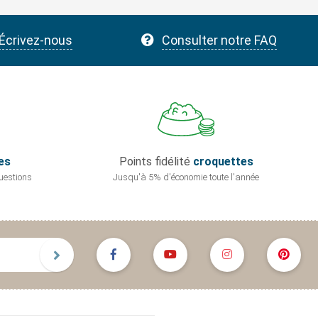
Écrivez-nous
Consulter notre FAQ
es
Points fidélité
croquettes
uestions
Jusqu'à 5% d'économie
toute l'année