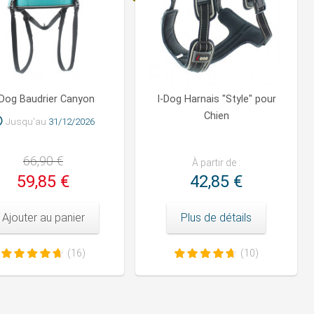
-Dog Baudrier Canyon
I-Dog Harnais "Style" pour
Chien
Jusqu'au
31/12/2026
66,90 €
À partir de :
59,85 €
42,85 €
Ajouter au panier
Plus de détails
(16)
(10)