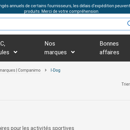
ngés annuels de certains fournisseurs, les délais d'expédition peuven
BESOIN D'ASSISTANCE ?
produits. Merci de votre compréhension.
C,
Nos
Bonnes
ules
marques
affaires
s marques | Companimo
I-Dog
Trier
res pour les activités sportives