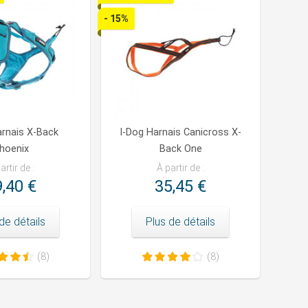
- 15%
arnais X-Back
I-Dog Harnais Canicross X-
hoenix
Back One
artir de :
À partir de :
,40 €
35,45 €
de détails
Plus de détails
(8)
(8)