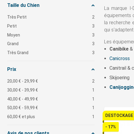
Taille du Chien
La marque I-
équipements d
Très Petit
2
la recherche 
Petit
3
qui s'adaptent
Moyen
3
Les équipement
Grand
3
Canibike
& 
Très Grand
3
Canicross
Canitrail &
Prix
Skijoering
20,00 €
-
29,99 €
2
Canijoggin
30,00 €
-
39,99 €
1
40,00 €
-
49,99 €
1
50,00 €
-
59,99 €
1
DESTOCKAGE
60,00 €
et plus
1
- 17%
Avis de nos clients