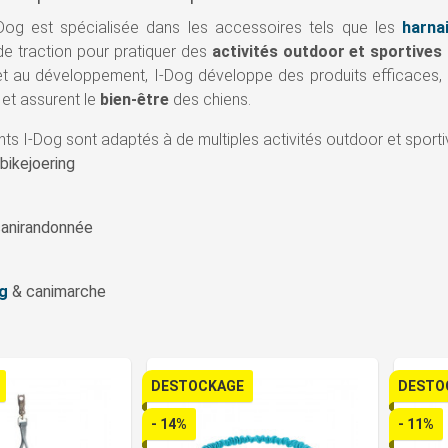
Dog est spécialisée dans les accessoires tels que les
harna
e traction pour pratiquer des
activités outdoor et sportives
et au développement, I-Dog développe des produits efficaces, 
 et assurent le
bien-être
des chiens.
s I-Dog sont adaptés à de multiples activités outdoor et sportiv
bikejoering
 canirandonnée
g
& canimarche
DESTOCKAGE
DESTO
- 14%
- 11%