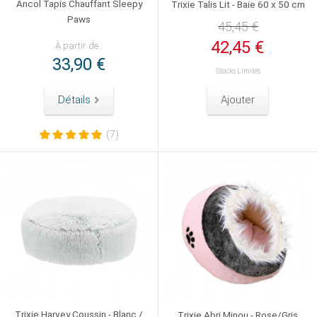
Ancol Tapis Chauffant Sleepy
Trixie Talis Lit - Baie 60 x 50 cm
Paws
45,45 €
42,45 €
À partir de :
33,90 €
Stocks Limités
Détails
Ajouter
(7)
Trixie Harvey Coussin - Blanc /
Trixie Abri Minou - Rose/Gris