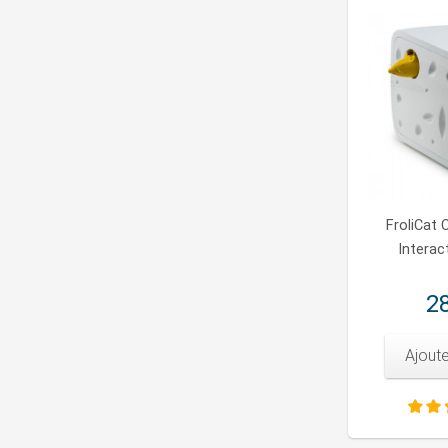
FroliCat 
Interac
28
Ajoute