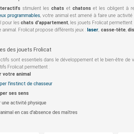
teractifs
stimulent les
chats
et
chatons
et les obligent à re
jeux programmables
, votre animal est amené à faire une activi
l pour les
chats d'appartement
, les jouets Frolicat permetten
 animal. Frolicat propose différents jeux :
laser
,
casse-tête
,
di
s des jouets Frolicat
actifs sont essentiels dans le développement et le bien-être de 
tifs Frolicat permettent :
r votre animal
er l'instinct de chasseur
per ses sens
r une activité physique
'animal en cas d'absence des maîtres