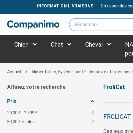
LIVRAISON OFFERTE
DÈS
79€
INFORMATION LIVRAISONS —
En raison des co
*des frais supplémentaires peuvent être appliqués selon le poids du colis
Chien
Chat
Cheval
NA
po
Accueil
Alimentation, hygiène, santé : découvrez toutes no
FroliCat
Affinez votre recherche
Prix
20,00 €
-
29,99 €
2
FROLICAT
30,00 €
et plus
2
Des jeux int