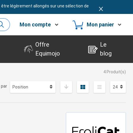
t être légèrement allongés sur une sélection de
Mon compte
Mon panier
Offre
Le
Equimojo
blog
4 Produit(s)
 par