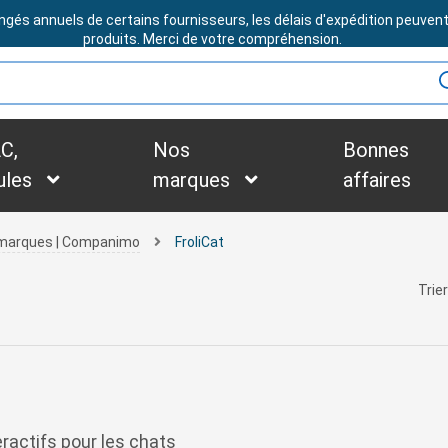
ngés annuels de certains fournisseurs, les délais d'expédition peuven
BESOIN D'ASSISTANCE ?
produits. Merci de votre compréhension.
C,
Nos
Bonnes
ules
marques
affaires
s marques | Companimo
FroliCat
Trier
eractifs pour les chats