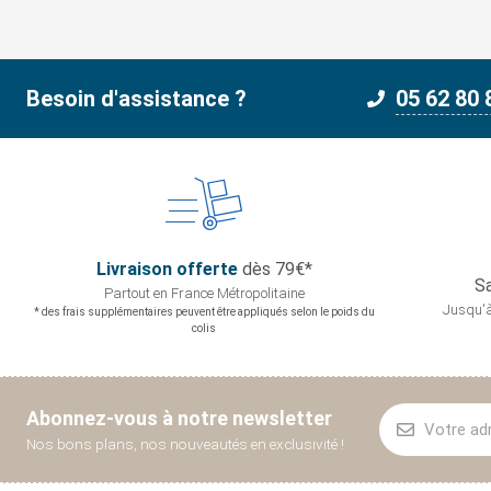
Besoin d'assistance ?
05 62 80 
Livraison offerte
dès 79€*
Sa
Partout en France
Métropolitaine
Jusqu'à
* des frais supplémentaires peuvent être appliqués selon le poids du
colis
Abonnez-vous à notre newsletter
Nos bons plans, nos nouveautés en exclusivité !