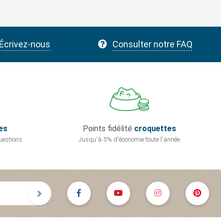
Écrivez-nous
Consulter notre FAQ
es
Points fidélité
croquettes
uestions
Jusqu'à 5% d'économie
toute l'année