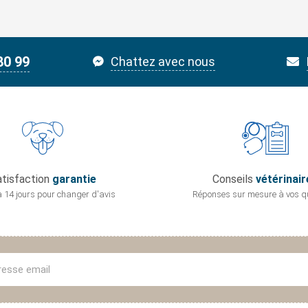
80 99
Chattez avec nous
tisfaction
garantie
Conseils
vétérinair
 14 jours pour
changer d'avis
Réponses sur mesure
à vos q