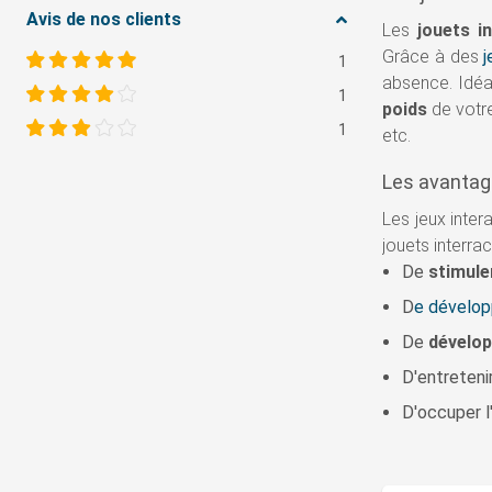
Avis de nos clients
Les
jouets in
Grâce à des
1
absence. Idéa
1
poids
de votre
1
etc.
Les avantage
Les jeux inter
jouets interrac
De
stimule
D
e développ
De
dévelop
D'entreteni
D'occuper l