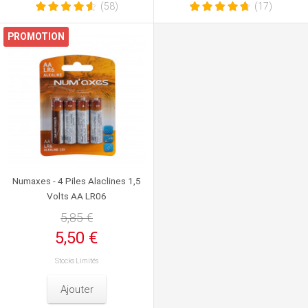
(58)
(17)
PROMOTION
Numaxes - 4 Piles Alaclines 1,5
Volts AA LR06
5,85 €
5,50 €
Stocks Limités
Ajouter