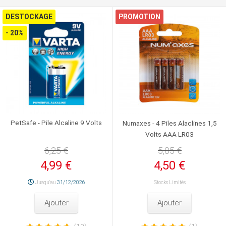
DESTOCKAGE
PROMOTION
- 20%
PetSafe - Pile Alcaline 9 Volts
Numaxes - 4 Piles Alaclines 1,5
Volts AAA LR03
6,25 €
5,85 €
4,99 €
4,50 €
Jusqu'au
31/12/2026
Stocks Limités
Ajouter
Ajouter