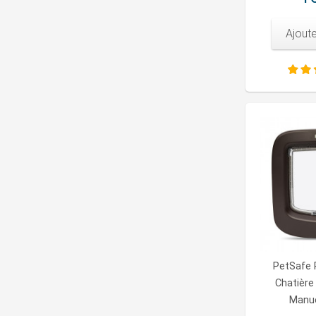
Ajoute
PetSafe 
Chatière 
Manue