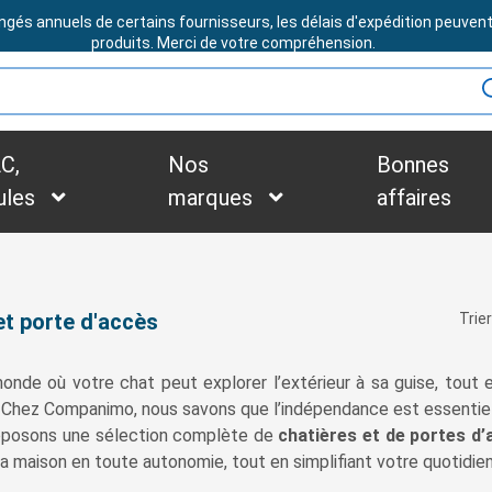
ngés annuels de certains fournisseurs, les délais d'expédition peuven
BESOIN D'ASSISTANCE ?
produits. Merci de votre compréhension.
C,
Nos
Bonnes
ules
marques
affaires
et porte d'accès
Trier
nde où votre chat peut explorer l’extérieur à sa guise, tout en
. Chez Companimo, nous savons que l’indépendance est essentiell
oposons une sélection complète de
chatières et de portes d
la maison en toute autonomie, tout en simplifiant votre quotidien