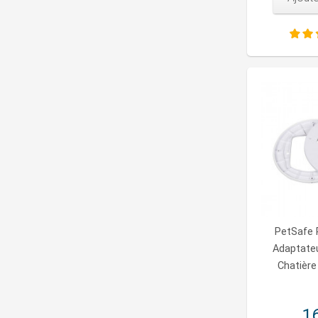
PetSafe 
Adaptateu
Chatièr
16