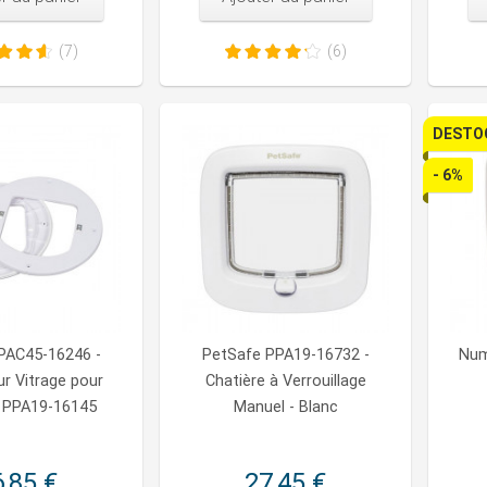
(7)
(6)
DESTO
- 6%
PAC45-16246 -
PetSafe PPA19-16732 -
Num
r Vitrage pour
Chatière à Verrouillage
e PPA19-16145
Manuel - Blanc
,85 €
27,45 €