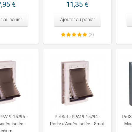
,95 €
11,35 €
r au panier
Ajouter au panier
(3)
PPA19-15795 -
PetSafe PPA19-15794 -
PetS
Accès Isolée -
Porte d’Accès Isolée - Small
Manu
edium