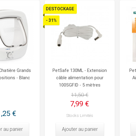
DESTOCKAGE
- 31%
Chatière Grands
PetSafe 130ML - Extension
Pet
sitions - Blanc
câble alimentation pour
A
100SGFID - 5 mètres
11,50 €
7,99 €
,25 €
Stocks Limités
r au panier
Ajouter au panier