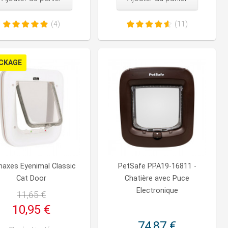
(4)
(11)
CKAGE
axes Eyenimal Classic
PetSafe PPA19-16811 -
Cat Door
Chatière avec Puce
Electronique
11,65 €
10,95 €
74,87 €