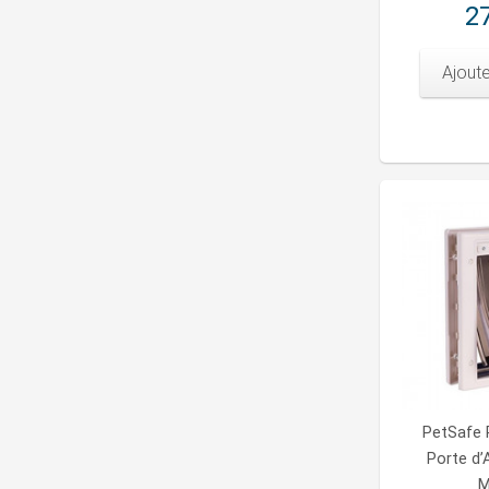
27
Ajoute
PetSafe 
Porte d’
M