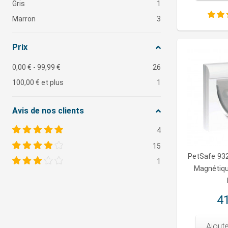
Gris
1
Marron
3
Prix
0,00 €
-
99,99 €
26
100,00 €
et plus
1
Avis de nos clients
4
15
PetSafe 932
1
Magnétiqu
41
Ajoute