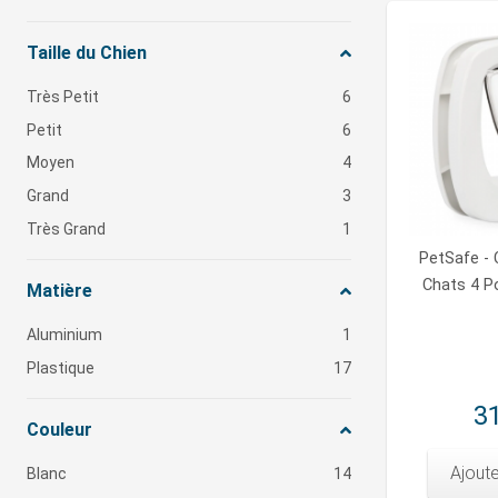
Taille du Chien
Très Petit
6
Petit
6
Moyen
4
Grand
3
Très Grand
1
PetSafe - 
Chats 4 Po
Matière
Aluminium
1
Plastique
17
31
Couleur
Ajoute
Blanc
14