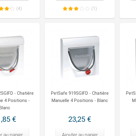
(4)
(1)
SGIFD - Chatière
PetSafe 919SGIFD - Chatière
PetS
e 4 Positions -
Manuelle 4 Positions - Blanc
M
Blanc
,85 €
23,25 €
r au panier
Ajouter au panier