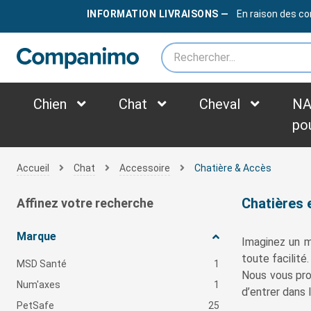
LIVRAISON OFFERTE
DÈS
79€
INFORMATION LIVRAISONS —
En raison des co
*des frais supplémentaires peuvent être appliqués selon le poids du colis
Chien
Chat
Cheval
NA
po
Accueil
Chat
Accessoire
Chatière & Accès
Chatières 
Affinez votre recherche
Marque
Imaginez un mo
toute facilité
MSD Santé
1
Nous vous pr
Num'axes
1
d’entrer dans 
PetSafe
25