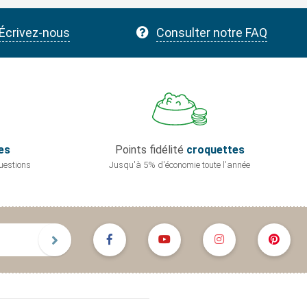
Écrivez-nous
Consulter notre FAQ
es
Points fidélité
croquettes
uestions
Jusqu'à 5% d'économie
toute l'année