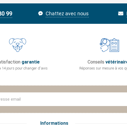
80 99
Chattez avec nous
tisfaction
garantie
Conseils
vétérinair
 14 jours pour
changer d'avis
Réponses sur mesure
à vos q
Informations