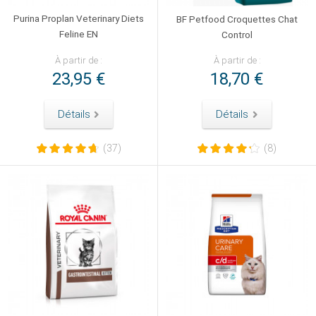
Purina Proplan Veterinary Diets
BF Petfood Croquettes Chat
Feline EN
Control
À partir de :
À partir de :
23,95 €
18,70 €
Détails
Détails
(37)
(8)