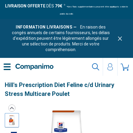
LIVRAISON OFFERTE
DÈS
79€
*des frais supplémentaires peuvent être appliqués selon le
poids du colis
INFORMATION LIVRAISONS —
En raison des
congés annuels de certains fournisseurs, les délais
d'expédition peuvent être légèrement allongés sur
une sélection de produits. Merci de votre
compréhension.
Hill's Prescription Diet Feline c/d Urinary
Stress Multicare Poulet