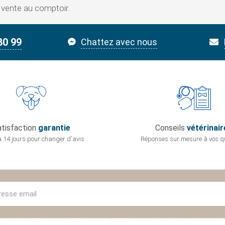
a vente au comptoir.
80 99
Chattez avec nous
tisfaction
garantie
Conseils
vétérinair
 14 jours pour
changer d'avis
Réponses sur mesure
à vos q