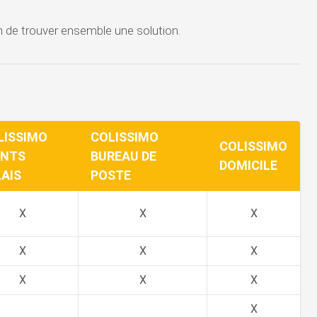
in de trouver ensemble une solution.
LISSIMO
COLISSIMO
COLISSIMO
INTS
BUREAU DE
DOMICILE
LAIS
POSTE
X
X
X
X
X
X
X
X
X
X