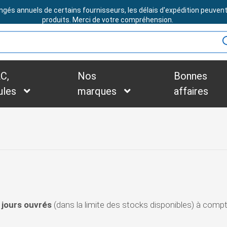
ngés annuels de certains fournisseurs, les délais d'expédition peuven
BESOIN D'ASSISTANCE ?
produits. Merci de votre compréhension.
C,
Nos
Bonnes
ules
marques
affaires
 jours ouvrés
(dans la limite des stocks disponibles) à compt