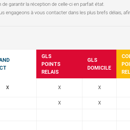
 garantir la réception de celle-ci en parfait état.
nous engageons à vous contacter dans les plus brefs délais, af
GLS
CO
 AND
GLS
POINTS
PO
CT
DOMICILE
RELAIS
RE
X
X
X
X
X