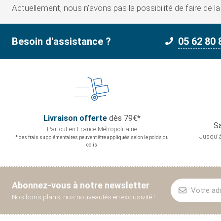
Actuellement, nous n’avons pas la possibilité de faire de l
Besoin d'assistance ?
05 62 80 
Livraison offerte
dès 79€*
Sa
Partout en France
Métropolitaine
Jusqu'à
* des frais supplémentaires peuvent être appliqués selon le poids du
colis
Abonnez-vous à notre newsletter
Nos bons plans, nos nouveautés en exclusivité !