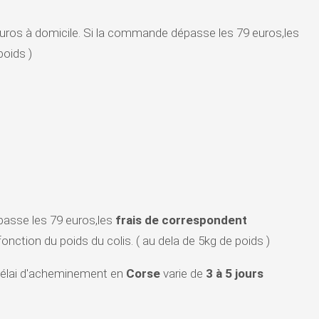
5 euros à domicile. Si la commande dépasse les 79 euros,les
poids )
épasse les 79 euros,les
frais de correspondent
nction du poids du colis. ( au dela de 5kg de poids )
 délai d'acheminement en
Corse
varie de
3 à 5 jours