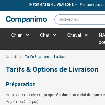
LIVRAISON OFFERTE
DÈS
79€
INFORMATION LIVRAISONS —
En raison des co
*des frais supplémentaires peuvent être appliqués selon le poids du colis
Chien
Chat
Cheval
NA
po
Accueil
Tarifs & options de livraison
Tarifs & Options de Livraison
Préparation
Votre commande est
préparée dans un délai de quatre
PayPal ou Chèque).