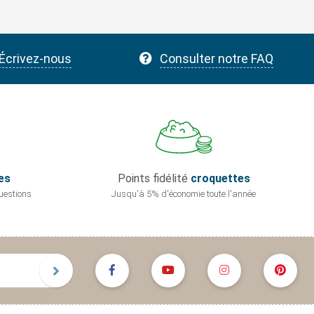
Écrivez-nous
Consulter notre FAQ
es
Points fidélité
croquettes
uestions
Jusqu'à 5% d'économie
toute l'année