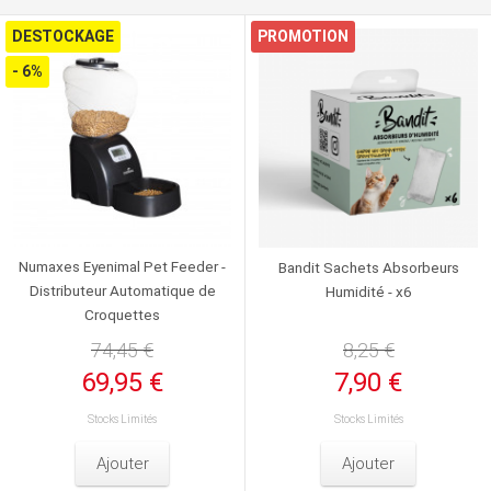
DESTOCKAGE
PROMOTION
- 6%
Numaxes Eyenimal Pet Feeder -
Bandit Sachets Absorbeurs
Distributeur Automatique de
Humidité - x6
Croquettes
74,45 €
8,25 €
69,95 €
7,90 €
Stocks Limités
Stocks Limités
Ajouter
Ajouter