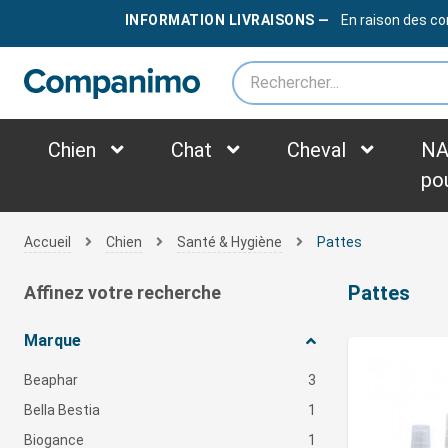
LIVRAISON OFFERTE
DÈS
79€
INFORMATION LIVRAISONS —
En raison des co
*des frais supplémentaires peuvent être appliqués selon le poids du colis
Chien
Chat
Cheval
NA
po
Accueil
Chien
Santé & Hygiène
Pattes
Pattes
Affinez votre recherche
Marque
Beaphar
3
Bella Bestia
1
Biogance
1