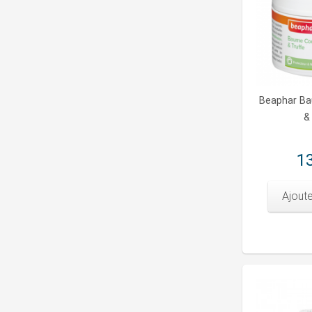
Beaphar B
&
13
Ajoute