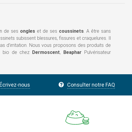
en de ses
ongles
et de ses
coussinets
. A être sans
inets subissent blessures, fissures et craquelures. Il
cas d’irritation. Nous vous proposons des produits de
e bio de chez
Dermoscent
,
Beaphar
Pulvérisateur
Écrivez-nous
Consulter notre FAQ