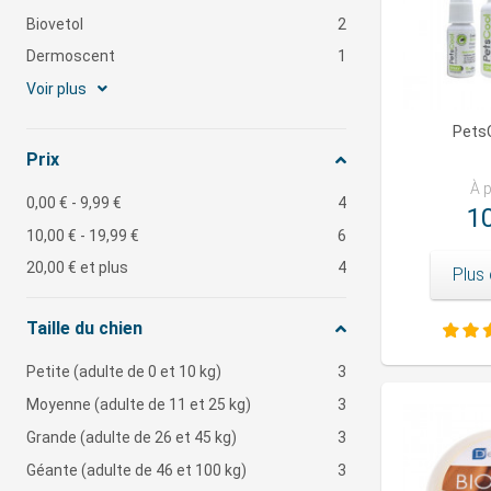
Biovetol
2
Dermoscent
1
Voir plus
Pets
Prix
À p
0,00 €
-
9,99 €
4
10
10,00 €
-
19,99 €
6
20,00 €
et plus
4
Plus 
Taille du chien
Petite (adulte de 0 et 10 kg)
3
Moyenne (adulte de 11 et 25 kg)
3
Grande (adulte de 26 et 45 kg)
3
Géante (adulte de 46 et 100 kg)
3