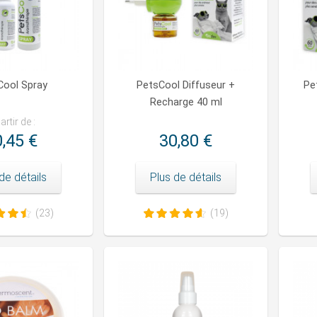
Cool Spray
PetsCool Diffuseur +
Pe
Recharge 40 ml
artir de :
,45 €
30,80 €
de détails
Plus de détails
(23)
(19)