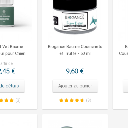
t Vet Baume
Biogance Baume Coussinets
B
ur pour Chien
et Truffe - 50 ml
Cous
artir de :
,45 €
9,60 €
de détails
Ajouter au panier
(3)
(9)