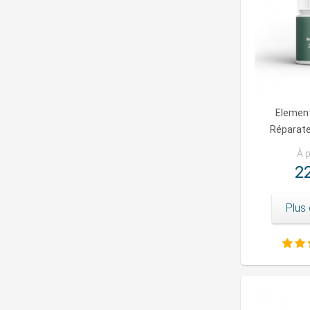
Elemen
Réparate
À p
22
Plus 