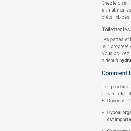
Chez le chien
animal, munis
prêts imbibés 
Toiletter le
Les pattes et
leur propreté
Vous pouvez 
aident à
hydra
Comment bie
Des produits a
doivent être c
Douceur : O
Hypoallergé
est importa