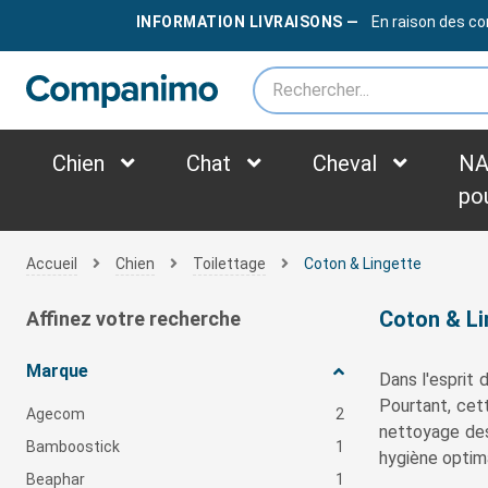
LIVRAISON OFFERTE
DÈS
79€
INFORMATION LIVRAISONS —
En raison des co
*des frais supplémentaires peuvent être appliqués selon le poids du colis
Chien
Chat
Cheval
NA
po
Accueil
Chien
Toilettage
Coton & Lingette
Coton & Li
Affinez votre recherche
Marque
Dans l'esprit 
Pourtant, cet
Agecom
2
nettoyage des 
Bamboostick
1
hygiène optima
Beaphar
1