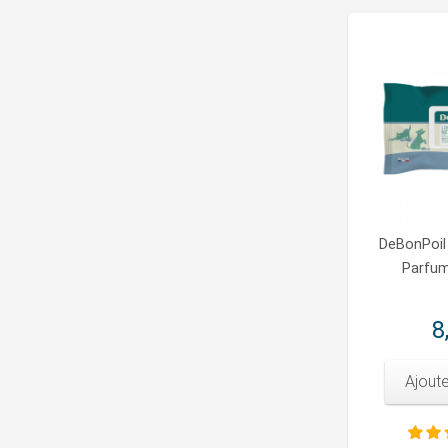
DeBonPoil
Parfum
8
Ajoute