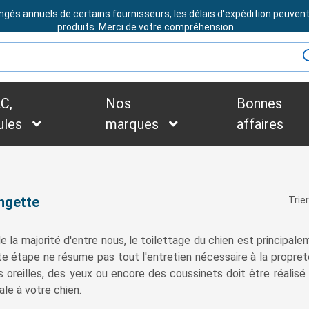
ngés annuels de certains fournisseurs, les délais d'expédition peuven
BESOIN D'ASSISTANCE ?
produits. Merci de votre compréhension.
C,
Nos
Bonnes
ules
marques
affaires
ngette
Trier
de la majorité d'entre nous, le toilettage du chien est principal
te étape ne résume pas tout l'entretien nécessaire à la propret
oreilles, des yeux ou encore des coussinets doit être réalisé r
le à votre chien.