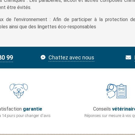
 chimiques : Les parabènes, alcool et autres composés chimiq
ent être évités.
x de l'environnement : Afin de participer à la protection d
les ainsi que des lingettes éco-responsables
80 99
Chattez avec nous
tisfaction
garantie
Conseils
vétérinair
 14 jours pour
changer d'avis
Réponses sur mesure
à vos q