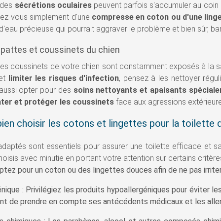
, des
sécrétions oculaires
peuvent parfois s'accumuler au coin 
sez-vous simplement d'une
compresse en coton ou d'une ling
d'eau précieuse qui pourrait aggraver le problème et bien sûr, ban
s pattes et coussinets du chien
 les coussinets de votre chien sont constamment exposés à la s
 et
limiter les risques d'infection
, pensez à les nettoyer régul
aussi opter pour des
soins nettoyants et apaisants spécial
ter et protéger les coussinets
face aux agressions extérieure
n choisir les cotons et lingettes pour la toilette 
daptés sont essentiels pour assurer une toilette efficace et sa
hoisis avec minutie en portant votre attention sur certains critère
ptez pour un coton ou des lingettes douces afin de ne pas irriter 
nique : Privilégiez les produits hypoallergéniques pour éviter les
nt de prendre en compte ses antécédents médicaux et les allergi