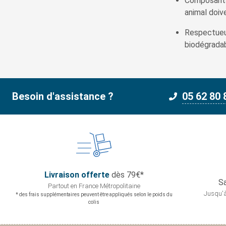
Composants
animal doiv
Respectueu
biodégradab
Besoin d'assistance ?
05 62 80 
Livraison offerte
dès 79€*
Sa
Partout en France
Métropolitaine
Jusqu'à
* des frais supplémentaires peuvent être appliqués selon le poids du
colis