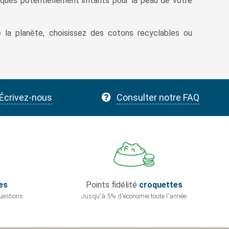
ues potentiellement irritants pour la peau de votre
e la planète, choisissez des cotons recyclables ou
Écrivez-nous
Consulter notre FAQ
es
Points fidélité
croquettes
uestions
Jusqu'à 5% d'économie
toute l'année