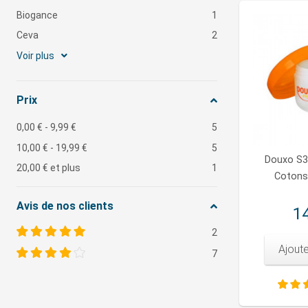
Biogance
1
Ceva
2
Voir plus
Prix
0,00 €
-
9,99 €
5
10,00 €
-
19,99 €
5
Douxo S3
20,00 €
et plus
1
Cotons
Avis de nos clients
14
2
Ajoute
7