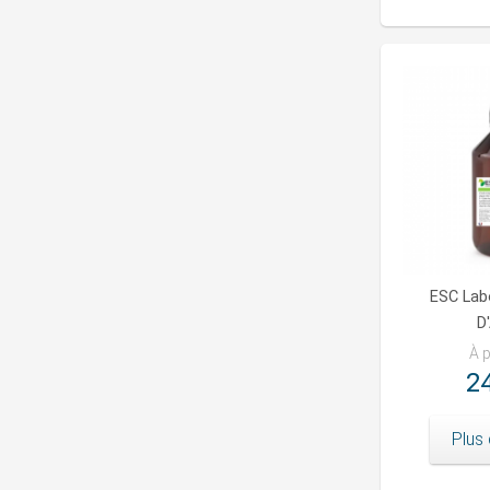
ESC Labo
D
À p
24
Plus 