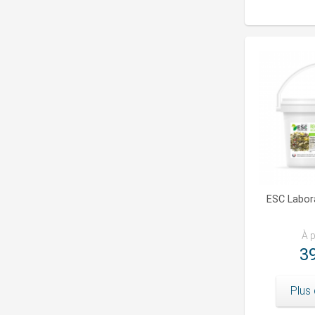
ESC Labor
À p
39
Plus 