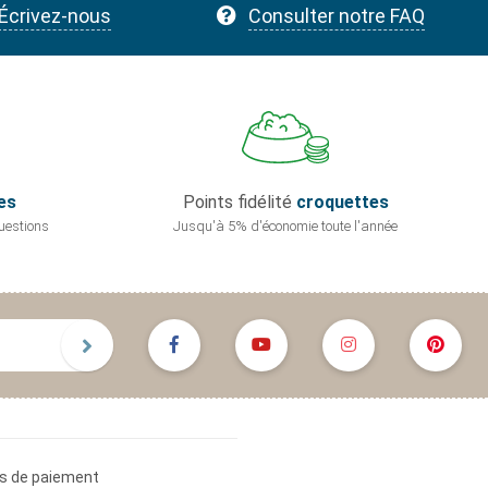
Écrivez-nous
Consulter notre FAQ
es
Points fidélité
croquettes
uestions
Jusqu'à 5% d'économie
toute l'année
s de paiement