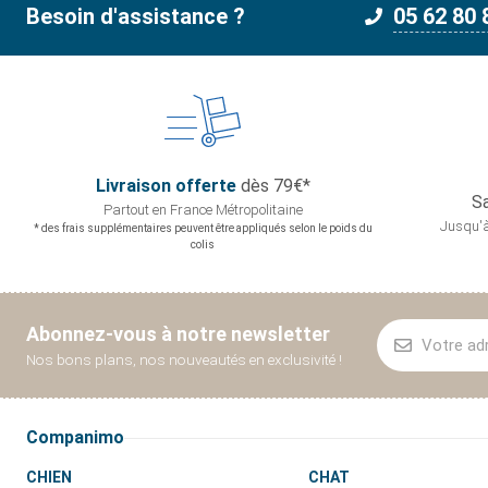
Besoin d'assistance ?
05 62 80 
Livraison offerte
dès 79€*
Sa
Partout en France
Métropolitaine
Jusqu'à
* des frais supplémentaires peuvent être appliqués selon le poids du
colis
Abonnez-vous à notre newsletter
Nos bons plans, nos nouveautés en exclusivité !
Companimo
CHIEN
CHAT