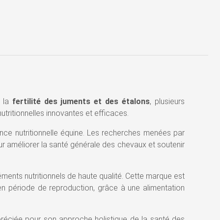
t la
fertilité des juments et des étalons
, plusieurs
tritionnelles innovantes et efficaces.
nce nutritionnelle équine. Les recherches menées par
 améliorer la santé générale des chevaux et soutenir
ents nutritionnels de haute qualité. Cette marque est
 en période de reproduction, grâce à une alimentation
préciée pour son approche holistique de la santé des