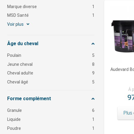
Marque diverse
1
MSD Santé
1
Voir plus
Âge du cheval
Poulain
5
Jeune cheval
8
Audevard B
Cheval adulte
9
Cheval âgé
5
À p
97
Forme complément
Granule
6
Plus 
Liquide
1
Poudre
1