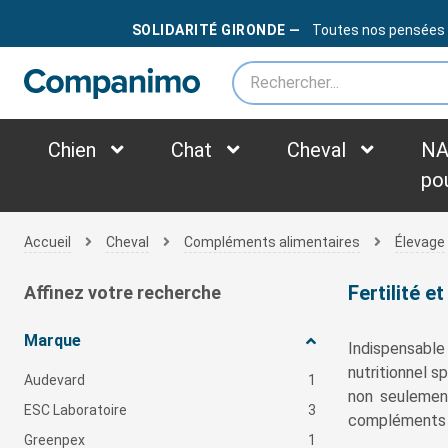
LIVRAISON OFFERTE
DÈS
79€
SOLIDARITÉ GIRONDE —
Toutes nos pensées au
*des frais supplémentaires peuvent être appliqués selon le poids du colis
Chien
Chat
Cheval
NA
po
Accueil
Cheval
Compléments alimentaires
Élevage
Fertilité e
Affinez votre recherche
Marque
Indispensable
nutritionnel 
Audevard
1
non seulement
ESC Laboratoire
3
compléments a
Greenpex
1