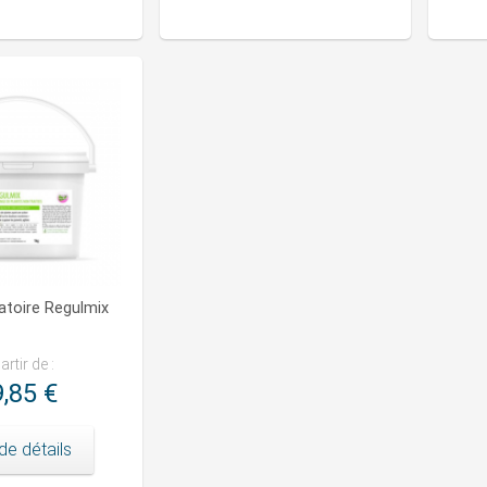
atoire Regulmix
artir de :
,85 €
de détails