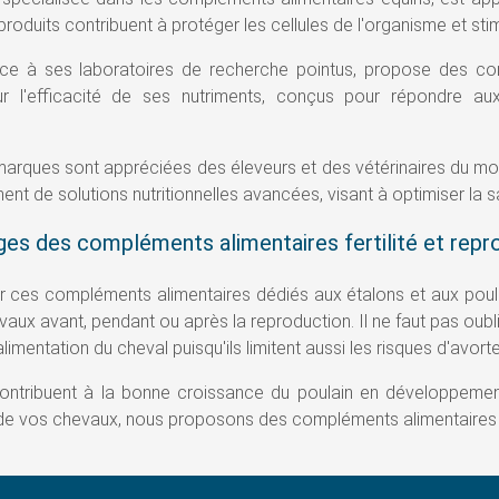
roduits contribuent à protéger les cellules de l'organisme et stimu
âce à ses laboratoires de recherche pointus, propose des co
r l'efficacité de ses nutriments, conçus pour répondre a
arques sont appréciées des éleveurs et des vétérinaires du mo
nt de solutions nutritionnelles avancées, visant à optimiser la san
ges des compléments alimentaires fertilité et rep
 ces compléments alimentaires dédiés aux étalons et aux poulini
aux avant, pendant ou après la reproduction. Il ne faut pas oub
alimentation du cheval puisqu'ils limitent aussi les risques d'avort
 contribuent à la bonne croissance du poulain en développement
 de vos chevaux, nous proposons des compléments alimentaires 