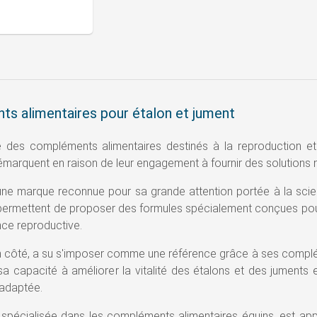
s alimentaires pour étalon et jument
 des compléments alimentaires destinés à la reproduction e
arquent en raison de leur engagement à fournir des solutions nu
 une marque reconnue pour sa grande attention portée à la scie
 permettent de proposer des formules spécialement conçues pour
nce reproductive.
n côté, a su s'imposer comme une référence grâce à ses complém
sa capacité à améliorer la vitalité des étalons et des juments
adaptée.
 spécialisée dans les compléments alimentaires équins, est ap