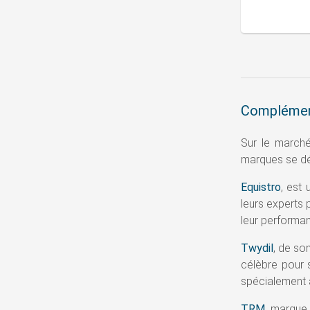
Complément
Sur le marché
marques se dém
Equistro
, est
leurs experts
leur performa
Twydil
, de so
célèbre pour 
spécialement 
TRM
, marque