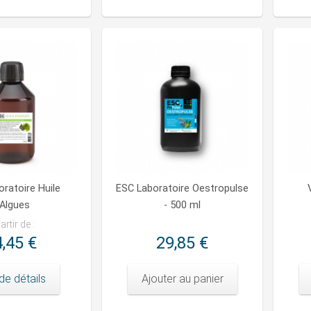
ratoire Huile
ESC Laboratoire Oestropulse
'Algues
- 500 ml
artir de :
,45 €
29,85 €
de détails
Ajouter au panier