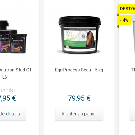
DESTO
- 4%
onutron Stud G1-
EquiProcess Seau - 5 kg
T
L6
artir de :
,95 €
79,95 €
de détails
Ajouter au panier