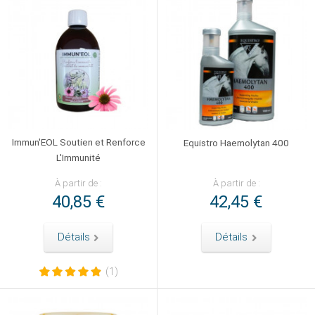
Immun'EOL Soutien et Renforce
Equistro Haemolytan 400
L'Immunité
À partir de :
À partir de :
40,85 €
42,45 €
Détails
Détails
(1)