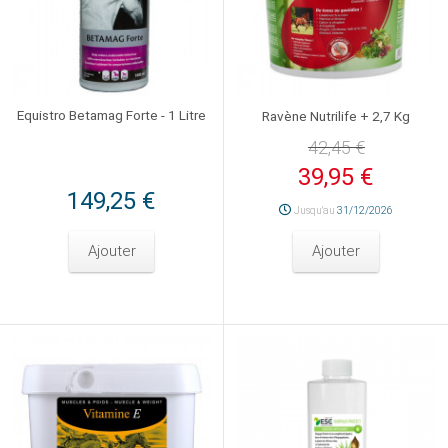
Equistro Betamag Forte - 1 Litre
Ravène Nutrilife + 2,7 Kg
42,45 €
39,95 €
149,25 €
Jusqu'au
31/12/2026
Ajouter
Ajouter