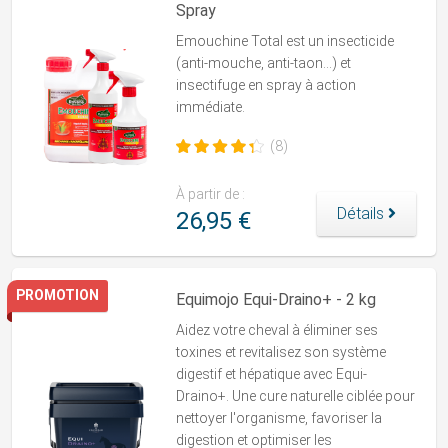
Spray
Emouchine Total
est un insecticide
(anti-mouche, anti-taon...) et
insectifuge en spray à action
immédiate.
(8)
À partir de :
Détails
26,95 €
PROMOTION
Equimojo Equi-Draino+ - 2 kg
Aidez votre cheval à éliminer ses
toxines et revitalisez son système
digestif et hépatique avec Equi-
Draino+. Une cure naturelle ciblée pour
nettoyer l'organisme, favoriser la
digestion et optimiser les