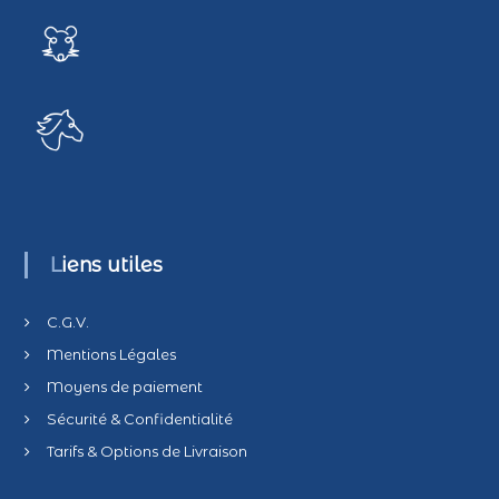
t
i
c
l
e
Liens utiles
s
C.G.V.
Mentions Légales
Moyens de paiement
Sécurité & Confidentialité
Tarifs & Options de Livraison