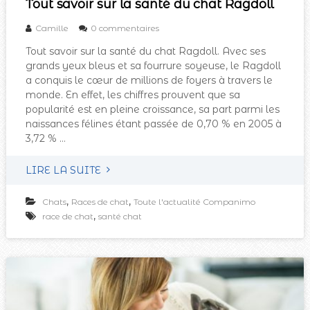
Tout savoir sur la santé du chat Ragdoll
Camille
0 commentaires
Tout savoir sur la santé du chat Ragdoll. Avec ses
grands yeux bleus et sa fourrure soyeuse, le Ragdoll
a conquis le cœur de millions de foyers à travers le
monde. En effet, les chiffres prouvent que sa
popularité est en pleine croissance, sa part parmi les
naissances félines étant passée de 0,70 % en 2005 à
3,72 % …
LIRE LA SUITE
,
,
Chats
Races de chat
Toute l'actualité Companimo
,
race de chat
santé chat