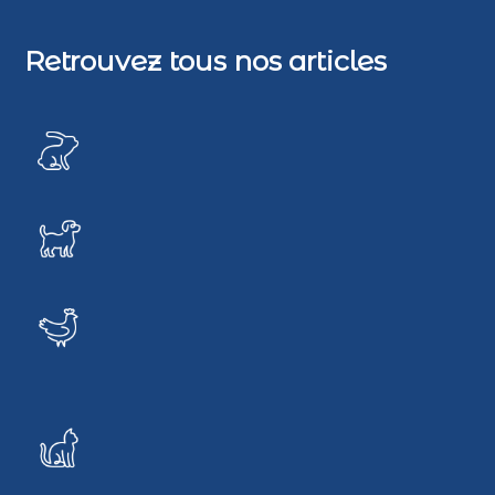
a
Retrouvez tous nos articles
t
i
o
n
d
e
s
a
r