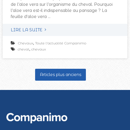
de l’aloe vera sur l’organisme du cheval. Pourquoi
l’aloe vera est-il indispensable au pansage ? La
feuille d‘aloe vera …
LIRE LA SUITE
,
Chevaux
Toute l'actualité Companimo
,
cheval
chevaux
N
Articles plus anciens
a
v
i
g