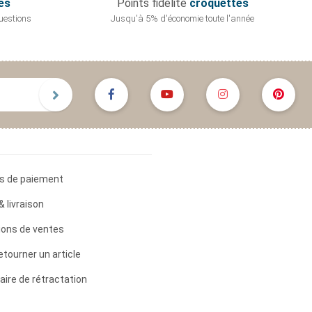
es
Points fidélité
croquettes
uestions
Jusqu'à 5% d'économie
toute l'année
s de paiement
& livraison
ions de ventes
etourner un article
aire de rétractation