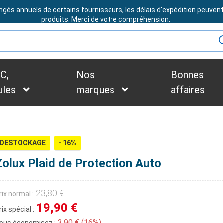
ngés annuels de certains fournisseurs, les délais d'expédition peuven
BESOIN D'ASSISTANCE ?
produits. Merci de votre compréhension.
C,
Nos
Bonnes
ules
marques
affaires
DESTOCKAGE
- 16%
Zolux Plaid de Protection Auto
23,80 €
rix normal :
19,90 €
rix spécial :
3,90 € (16%)
ous économisez :