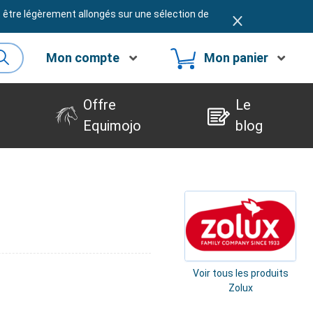
t être légèrement allongés sur une sélection de
Mon compte
Mon panier
Offre
Le
Equimojo
blog
Voir tous les produits
Zolux