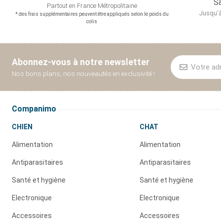
Sa
Partout en France
Métropolitaine
Jusqu'à
* des frais supplémentaires peuvent être appliqués selon le poids du
colis
Abonnez-vous à notre newsletter
Nos bons plans, nos nouveautés en exclusivité !
Companimo
CHIEN
CHAT
Alimentation
Alimentation
Antiparasitaires
Antiparasitaires
Santé et hygiène
Santé et hygiène
Electronique
Electronique
Accessoires
Accessoires