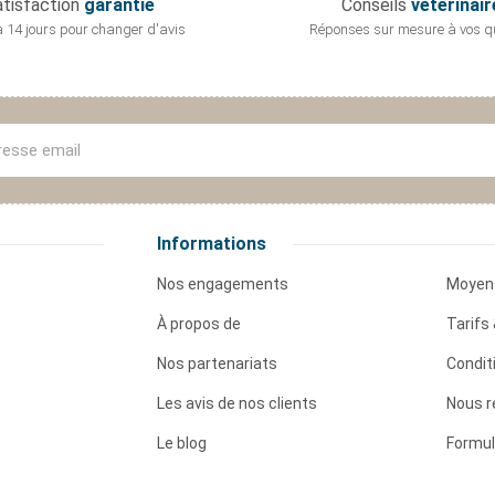
tisfaction
garantie
Conseils
vétérinair
 14 jours pour
changer d'avis
Réponses sur mesure
à vos q
Informations
Nos engagements
Moyen
À propos de
Tarifs 
Nos partenariats
Condit
Les avis de nos clients
Nous r
Le blog
Formul