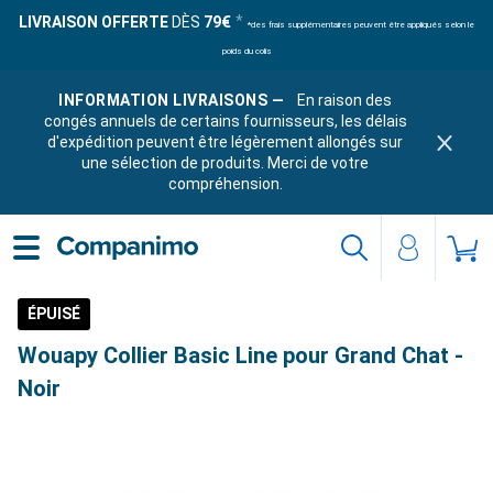
LIVRAISON OFFERTE
DÈS
79€
*des frais supplémentaires peuvent être appliqués selon le
poids du colis
INFORMATION LIVRAISONS —
En raison des
congés annuels de certains fournisseurs, les délais
d'expédition peuvent être légèrement allongés sur
une sélection de produits. Merci de votre
compréhension.
ÉPUISÉ
Wouapy Collier Basic Line pour Grand Chat -
Noir