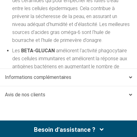
des céramides qui pour empêcher les fuites d'eau
entre les cellules épidermiques. Cela contribue à
prévenir la sécheresse de la peau, en assurant un
niveau adéquat d'humidité et d'élasticité. Les meilleures
sources d'acides gras oméga-6 sont l'huile de
bourrache et l'huile de primevère d’onagre.
Les
BETA-GLUCAN
améliorent l'activité phagocytaire
des cellules immunitaires et améliorent la réponse aux
antigènes bactériens en augmentant le nombre de
cellules productrices d'anticorps.
Informations complémentaires
La
L-CARNITINE
aide à transformer les graisses en
énergie utilisable dans le corps du chien ; elle est
Avis de nos clients
nécessaire pour une fonction optimale du cœur, du
cerveau et des muscles.
L’ŒILLET d’INDE
(TARGETES ERECTA) est riche en
lutéine (et zéaxanthine) qui se concentre dans la rétine
Besoin d'assistance ?
et qui y exerce un effet protecteur grâce à ses