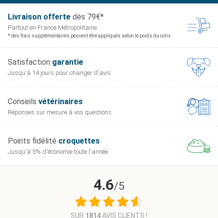
propriétés antioxydantes et sa capacité à filtrer les
Livraison offerte
dès 79€*
rayons bleus à haute énergie. Il soutient la fonction
Partout en France
Métropolitaine
oculaire.
* des frais supplémentaires peuvent être appliqués selon le poids du colis
Téléchargez le mode d'emploi Senio Top
Satisfaction
garantie
Jusqu'à 14 jours pour
changer d'avis
Conseils
vétérinaires
Réponses sur mesure
à vos questions
Points fidélité
croquettes
Jusqu'à 5% d'économie
toute l'année
4.6
/5
SUR
1814
AVIS CLIENTS !