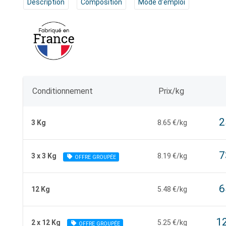
Description
Composition
Mode d'emploi
Conditionnement
Prix/kg
2
3 Kg
8.65 €/kg
7
3 x 3 Kg
8.19 €/kg
OFFRE GROUPÉE
6
12 Kg
5.48 €/kg
12
2 x 12 Kg
5.25 €/kg
OFFRE GROUPÉE