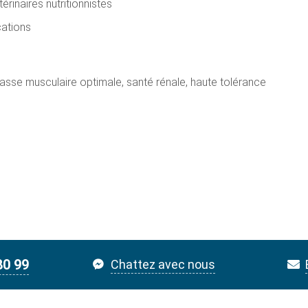
rinaires nutritionnistes
cations
 masse musculaire optimale, santé rénale, haute tolérance
80 99
Chattez avec nous