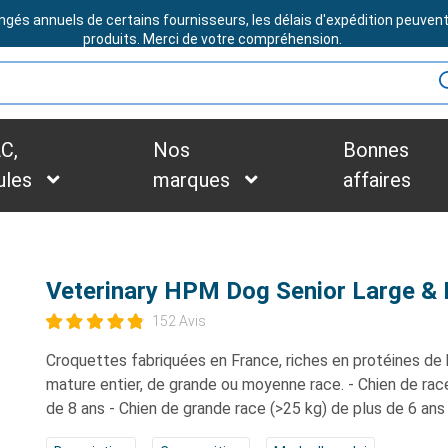
ngés annuels de certains fournisseurs, les délais d'expédition peuven
BESOIN D'ASSISTANCE ?
produits. Merci de votre compréhension.
C,
Nos
Bonnes
ules
marques
affaires
Veterinary HPM Dog Senior Large &
152 Avis
Croquettes fabriquées en France, riches en protéines de h
mature entier, de grande ou moyenne race. - Chien de rac
de 8 ans - Chien de grande race (>25 kg) de plus de 6 ans