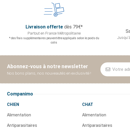
Livraison offerte
dès 79€*
Sa
Partout en France
Métropolitaine
Jusqu'à
* des frais supplémentaires peuvent être appliqués selon le poids du
colis
Abonnez-vous à notre newsletter
Nos bons plans, nos nouveautés en exclusivité !
Companimo
CHIEN
CHAT
Alimentation
Alimentation
Antiparasitaires
Antiparasitaires