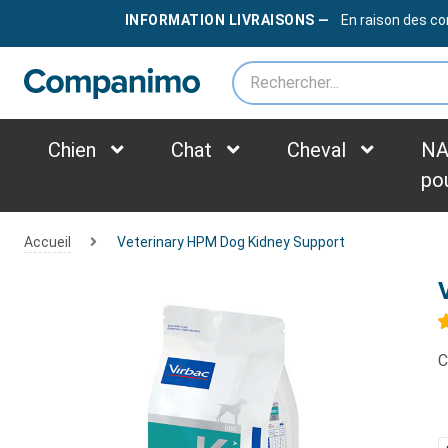
LIVRAISON OFFERTE
DÈS
79€
INFORMATION LIVRAISONS —
En raison des co
*des frais supplémentaires peuvent être appliqués selon le poids du colis
Chien
Chat
Cheval
NA
po
Accueil
Veterinary HPM Dog Kidney Support
C