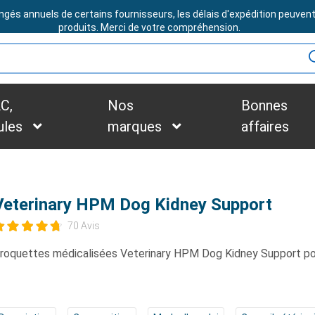
ngés annuels de certains fournisseurs, les délais d'expédition peuven
BESOIN D'ASSISTANCE ?
produits. Merci de votre compréhension.
C,
Nos
Bonnes
ules
marques
affaires
Veterinary HPM Dog Kidney Support
70 Avis
roquettes médicalisées
Veterinary HPM Dog Kidney Support
po