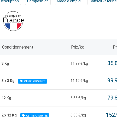
Description
Composition
Mode d'emploi
Conseil vétérina
Conditionnement
Prix/kg
Pr
35,
3 Kg
11.99 €/kg
99,
3 x 3 Kg
11.12 €/kg
OFFRE GROUPÉE
79,
12 Kg
6.66 €/kg
152,
2 x 12 Kg
6.38 €/kg
OFFRE GROUPÉE