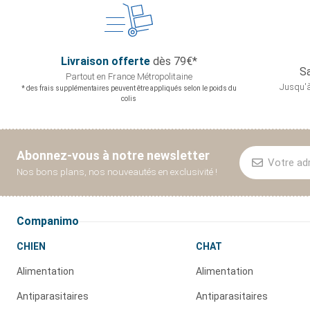
Livraison offerte
dès 79€*
Sa
Partout en France
Métropolitaine
Jusqu'à
* des frais supplémentaires peuvent être appliqués selon le poids du
colis
Abonnez-vous à notre newsletter
Nos bons plans, nos nouveautés en exclusivité !
Companimo
CHIEN
CHAT
Alimentation
Alimentation
Antiparasitaires
Antiparasitaires