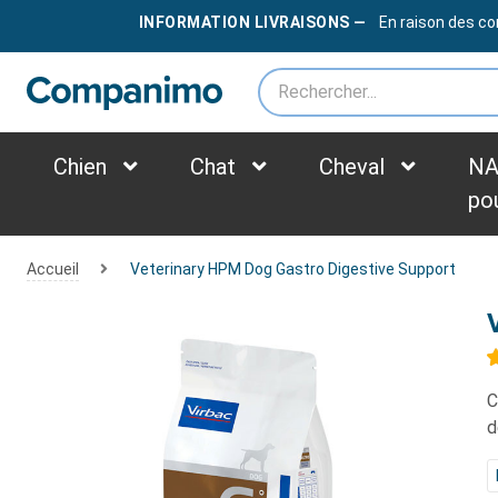
LIVRAISON OFFERTE
DÈS
79€
INFORMATION LIVRAISONS —
En raison des co
*des frais supplémentaires peuvent être appliqués selon le poids du colis
Chien
Chat
Cheval
NA
po
Accueil
Veterinary HPM Dog Gastro Digestive Support
C
d