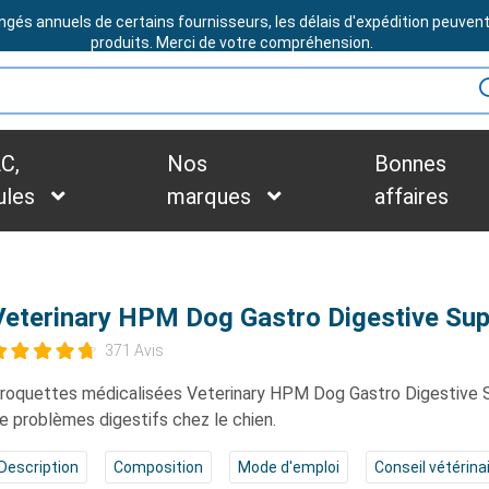
ngés annuels de certains fournisseurs, les délais d'expédition peuven
BESOIN D'ASSISTANCE ?
produits. Merci de votre compréhension.
C,
Nos
Bonnes
ules
marques
affaires
Veterinary HPM Dog Gastro Digestive Su
371 Avis
roquettes médicalisées
Veterinary HPM Dog Gastro Digestive 
e problèmes digestifs chez le chien.
Description
Composition
Mode d'emploi
Conseil vétérina