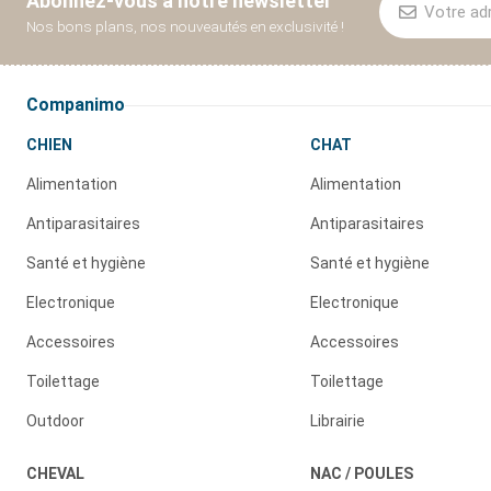
Abonnez-vous à notre newsletter
Nos bons plans, nos nouveautés en exclusivité !
Companimo
CHIEN
CHAT
Alimentation
Alimentation
Antiparasitaires
Antiparasitaires
Santé et hygiène
Santé et hygiène
Electronique
Electronique
Accessoires
Accessoires
Toilettage
Toilettage
Outdoor
Librairie
CHEVAL
NAC / POULES