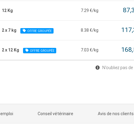
87,
12 Kg
7.29 €/kg
117,
2 x 7 kg
8.38 €/kg
OFFRE GROUPÉE
168,
2 x 12 Kg
7.03 €/kg
OFFRE GROUPÉE
N’oubliez pas de
'emploi
Conseil vétérinaire
Avis de nos clients