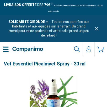
LIVRAISON OFFERTE
DÈS
79€
*des frais supplémentaires peuvent être appliqués selon le
poids du colis
SOLIDARITÉ GIRONDE —
Toutes nos pensées aux
habitants et aux équipes sur le terrain. Un grand
merci pour votre patience si votre colis prend un peu
de retard !
Vet Essentiel Picalmvet Spray - 30 ml