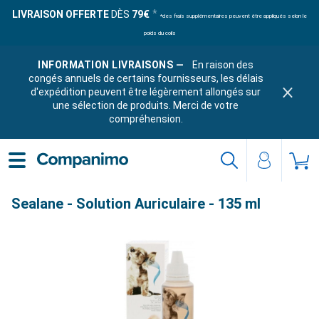
LIVRAISON OFFERTE
DÈS
79€
*des frais supplémentaires peuvent être appliqués selon le
poids du colis
INFORMATION LIVRAISONS —
En raison des
congés annuels de certains fournisseurs, les délais
d'expédition peuvent être légèrement allongés sur
une sélection de produits. Merci de votre
compréhension.
Sealane - Solution Auriculaire - 135 ml