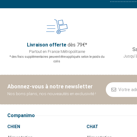
Livraison offerte
dès 79€*
Sa
Partout en France
Métropolitaine
Jusqu'à
* des frais supplémentaires peuvent être appliqués selon le poids du
colis
Abonnez-vous à notre newsletter
Nos bons plans, nos nouveautés en exclusivité !
Companimo
CHIEN
CHAT