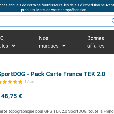
ngés annuels de certains fournisseurs, les délais d'expédition peuven
BESOIN D'ASSISTANCE ?
produits. Merci de votre compréhension.
C,
Nos
Bonnes
ules
marques
affaires
SportDOG - Pack Carte France TEK 2.0
1 Avis
148,75 €
arte topographique pour GPS TEK 2.0 SportDOG
, toute la Franc