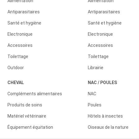
Alimentation
Alimentation
Antiparasitaires
Antiparasitaires
Santé et hygiène
Santé et hygiène
Electronique
Electronique
Accessoires
Accessoires
Toilettage
Toilettage
Outdoor
Librairie
CHEVAL
NAC / POULES
Compléments alimentaires
NAC
Produits de soins
Poules
Matériel vétérinaire
Hôtels à insectes
Équipement équitation
Oiseaux de la nature