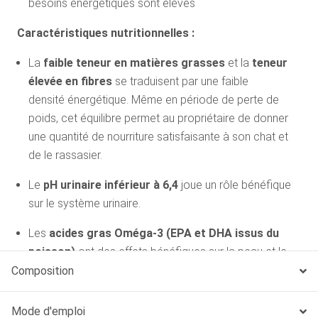
besoins énergétiques sont élevés
Caractéristiques nutritionnelles :
La
faible teneur en matières grasses
et la
teneur
élevée en fibres
se traduisent par une faible
densité énergétique. Même en période de perte de
poids, cet équilibre permet au propriétaire de donner
une quantité de nourriture satisfaisante à son chat et
de le rassasier.
Le
pH urinaire inférieur à 6,4
joue un rôle bénéfique
sur le système urinaire.
Les
acides gras Oméga-3 (EPA et DHA issus du
poisson)
ont des effets bénéfiques sur la peau et le
pelage et aident à maintenir une bonne mobilité
Composition
articulaire chez les chats en surpoids.
Mode d'emploi