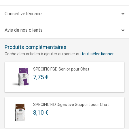
Grâce à la présence de
glucides complexes
et à la
teneur élevée en fibres
, la consommation de cet
Conseil vétérinaire
aliment permet une libération progressive du glucose
et le rend ainsi adapté aux chats diabétiques.
Avis de nos clients
La
teneur élevée en protéines
contribue à maintenir
la masse musculaire et à rassasier le chat pendant la
Produits complémentaires
période de perte de poids. La
L-carnitine
permet le
Cochez les articles à ajouter au panier ou
tout sélectionner
transport des acides gras dans les mitochondries et
stimule l’oxydation des graisses tout en préservant la
SPECIFIC FGD Senior pour Chat
masse musculaire.
7,75 €
Informations complémentaires :
La réussite d’un programme de perte de poids passe
par la motivation du propriétaire et par l’utilisation
SPECIFIC FID Digestive Support pour Chat
exclusive des aliments SPECIFIC FRD/FRW Weight
8,10 €
Reduction. Les propriétaires qui souhaitent faire plaisir
à leur chat de temps à autre peuvent utiliser SPECIFIC