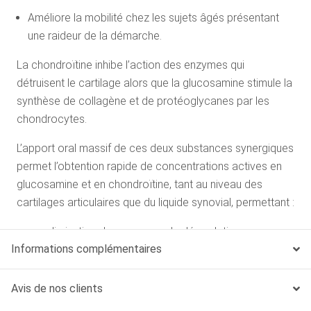
Améliore la mobilité chez les sujets âgés présentant
une raideur de la démarche.
La chondroïtine inhibe l’action des enzymes qui
détruisent le cartilage alors que la glucosamine stimule la
synthèse de collagène et de protéoglycanes par les
chondrocytes.
L’apport oral massif de ces deux substances synergiques
permet l’obtention rapide de concentrations actives en
glucosamine et en chondroïtine, tant au niveau des
cartilages articulaires que du liquide synovial, permettant :
une diminution des enzymes de dégradation ;
Informations complémentaires
une augmentation de la concentration en acide
hyaluronique.
Avis de nos clients
Le méthylsulfonyl méthane permet un important apport