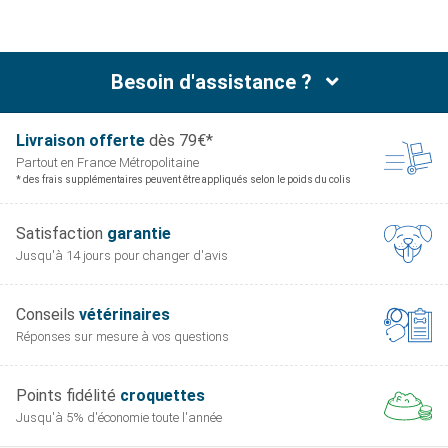
de soufre qui intervient dans de nombreuses réactions
enzymatiques : son effet favorable sur le soutien
articulaire est potentialisé par la vitamine C.
Besoin d'assistance ?
Livraison offerte
dès 79€*
Partout en France
Métropolitaine
* des frais supplémentaires peuvent être appliqués selon le poids du colis
Satisfaction
garantie
Jusqu'à 14 jours pour
changer d'avis
Conseils
vétérinaires
Réponses sur mesure
à vos questions
Points fidélité
croquettes
Jusqu'à 5% d'économie
toute l'année