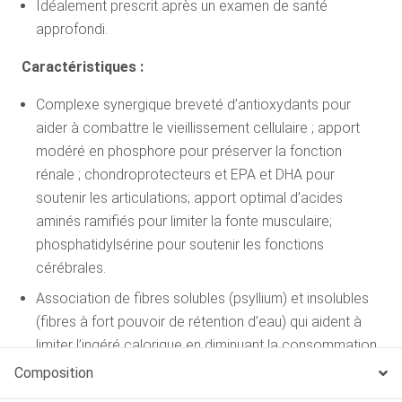
Idéalement prescrit après un examen de santé
approfondi.
Caractéristiques :
Complexe synergique breveté d’antioxydants pour
aider à combattre le vieillissement cellulaire ; apport
modéré en phosphore pour préserver la fonction
rénale ; chondroprotecteurs et EPA et DHA pour
soutenir les articulations; apport optimal d’acides
aminés ramifiés pour limiter la fonte musculaire;
phosphatidylsérine pour soutenir les fonctions
cérébrales.
Association de fibres solubles (psyllium) et insolubles
(fibres à fort pouvoir de rétention d’eau) qui aident à
limiter l’ingéré calorique en diminuant la consommation
spontanée et en augmentant l’intervalle entre les repas.
Composition