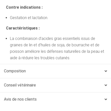
Contre indications :
Gestation et lactation.
Caractéristiques :
La combinaison d’acides gras essentiels issus de
graines de lin et d’huiles de soja, de bourrache et de
poisson améliore les défenses naturelles de la peau et
aide à réduire les troubles cutanés.
Complexe breveté de 4 vitamines B (acide
Composition
Panthoténique, Inositol, Niacine et Choline) et 1 acide
aminé (Histidine) agissant en synergie, qui stimule la
Conseil vétérinaire
synthèse de céramides, pour renforcer la barrière
cutanée et réduire les pertes d’eau transépidermiques.
Avis de nos clients
Une combinaison de protéines très hautement
digestibles (LIP*), de prébiotiques, de pulpe de