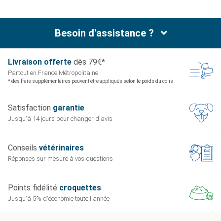
betterave, de riz et d’huile de poisson contribue à
assurer une tolérance digestive maximale.
Besoin d'assistance ?
Le complexe synergique breveté d’antioxydants
(vitamine C, vitamine E, taurine et lutéine) contribue à
diminuer les agressions cellulaires dues au stress
Livraison offerte
dès 79€*
oxydatif et aux radicaux libres.
Partout en France
Métropolitaine
* des frais supplémentaires peuvent être appliqués selon le poids du colis
Satisfaction
garantie
ATTENTION : Ne pas utiliser sans prescription de
Jusqu'à 14 jours pour
changer d'avis
votre vétérinaire.
Conseils
vétérinaires
Réponses sur mesure
à vos questions
Points fidélité
croquettes
Jusqu'à 5% d'économie
toute l'année