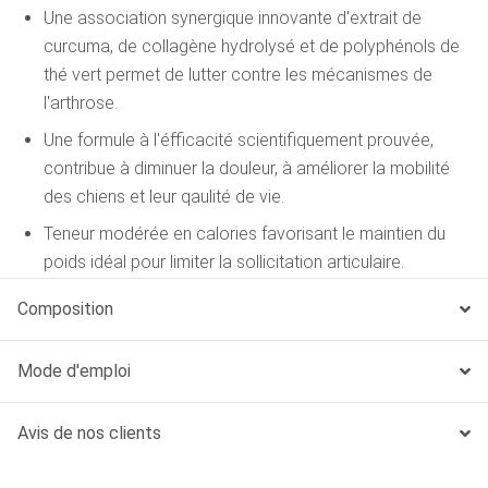
Une association synergique innovante d'extrait de
curcuma, de collagène hydrolysé et de polyphénols de
thé vert permet de lutter contre les mécanismes de
l'arthrose.
Une formule à l'éfficacité scientifiquement prouvée,
contribue à diminuer la douleur, à améliorer la mobilité
des chiens et leur qaulité de vie.
Teneur modérée en calories favorisant le maintien du
poids idéal pour limiter la sollicitation articulaire.
Une formule très appétente convenant à toutes les
Composition
tailles de chien, ce qui facilite le respect de votre
recommandation.
Mode d'emploi
Cet aliment induit un environnement urinaire
défavorable au développement de calculs de struvite
Avis de nos clients
et d'oxalate de calcium.