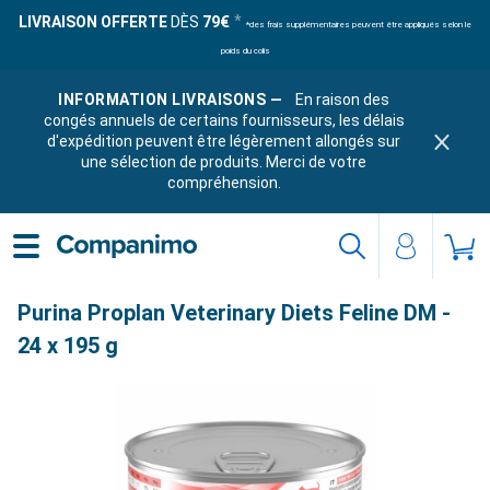
LIVRAISON OFFERTE
DÈS
79€
*des frais supplémentaires peuvent être appliqués selon le
poids du colis
INFORMATION LIVRAISONS —
En raison des
congés annuels de certains fournisseurs, les délais
d'expédition peuvent être légèrement allongés sur
une sélection de produits. Merci de votre
compréhension.
Purina Proplan Veterinary Diets Feline DM -
24 x 195 g