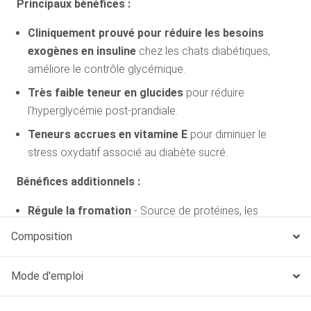
Principaux bénéfices :
Cliniquement prouvé pour réduire les besoins
exogènes en insuline
chez les chats diabétiques,
améliore le contrôle glycémique.
Très faible teneur en glucides
pour réduire
l'hyperglycémie post-prandiale.
Teneurs accrues en vitamine E
pour diminuer le
stress oxydatif associé au diabète sucré.
Bénéfices additionnels :
Régule la fromation
- Source de protéines, les
principaux substrats pour favoriser la néoglucogenèse
Composition
hépatique via le métabolisme hépatique des acides
aminés.
Mode d'emploi
Stimule la sécrétion d'insuline par les cellules Bêta
du pancréas
- Possède une teneur élevée en