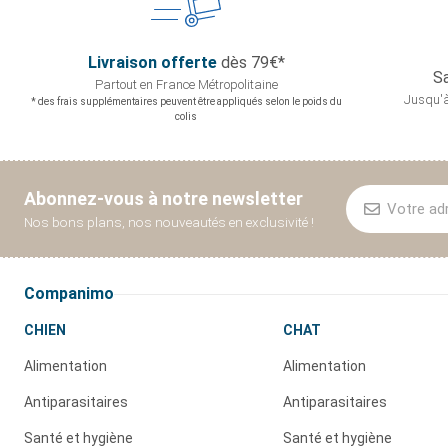
Livraison offerte
dès 79€*
Sa
Partout en France
Métropolitaine
Jusqu'à
* des frais supplémentaires peuvent être appliqués selon le poids du
colis
Abonnez-vous à notre newsletter
Nos bons plans, nos nouveautés en exclusivité !
Companimo
CHIEN
CHAT
Alimentation
Alimentation
Antiparasitaires
Antiparasitaires
Santé et hygiène
Santé et hygiène