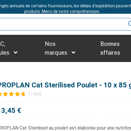
ngés annuels de certains fournisseurs, les délais d'expédition peuven
BESOIN D'ASSISTANCE ?
produits. Merci de votre compréhension.
C,
Nos
Bonnes
ules
marques
affaires
PROPLAN Cat Sterilised Poulet - 10 x 85 
11 Avis
13,45 €
ROPLAN Cat Sterilised
au poulet est élaborée pour une nutriti