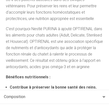
vétérinaires. Pour préserver les reins et leur permettre
d'accomplir leurs fonctions homéostatiques et
protectrices, une nutrition appropriée est essentielle.
C'est pourquoi Nestlé PURINA à ajouté OPTIRENAL dans
les aliments pour chats adultes (Adult, Delicate, Sterilised
et Housecat). OPTIRENAL est une association spécifique
de nutriments et d'antioxydants qui aide à protéger la
fonction rénale du chatet à ralentir le processus de
vieillissement. Ce résultat est obtenu grâce à l'apport en
antioxydants, acides gras oméga-3 et en arginine.
Bénéfices nutritionnels :
Contribue à préserver la bonne santé des reins.
Contient OPTIRENAL, une formule unique pour
Composition
favoriser la bonne santé des reins.
Soutient un système immunitaire sain.
Contient des