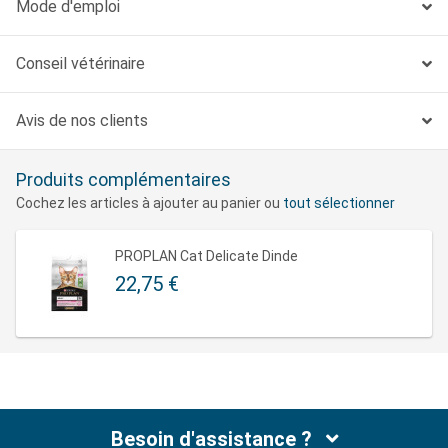
Mode d'emploi
taux élevés en antioxydants et vitamines (dont les
vitamines C et E).
Conseil vétérinaire
Aide à améliorer la tolérance alimentaire.
Grâce à
un nombre limité de sources de protéines pour aider à
Avis de nos clients
réduire le risque d'intolérances alimentaires.
Recette très savoureuse.
Formulée avec des
Produits complémentaires
ingrédients de haute qualité comme la dinde.
Cochez les articles à ajouter au panier ou
tout sélectionner
DÉCOUVREZ LA GAMME HUMIDE POUR CHAT DE
PROPLAN Cat Delicate Dinde
PROPLAN
22,75 €
Besoin d'assistance ?