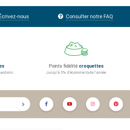
Écrivez-nous
Consulter notre FAQ
es
Points fidélité
croquettes
uestions
Jusqu'à 5% d'économie
toute l'année