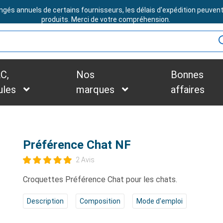
ngés annuels de certains fournisseurs, les délais d'expédition peuven
BESOIN D'ASSISTANCE ?
produits. Merci de votre compréhension.
C,
Nos
Bonnes
ules
marques
affaires
Préférence Chat NF
2 Avis
Croquettes Préférence Chat
pour les chats.
Description
Composition
Mode d'emploi