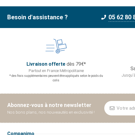
Besoin d'assistance ?
05 62 80 
Livraison offerte
dès 79€*
Sa
Partout en France
Métropolitaine
Jusqu'à
* des frais supplémentaires peuvent être appliqués selon le poids du
colis
Abonnez-vous à notre newsletter
Nos bons plans, nos nouveautés en exclusivité !
Companimo