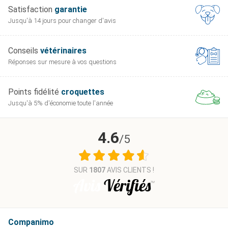
de votre chien provoquent la stimuation
Satisfaction
garantie
Jusqu'à 14 jours pour
changer d'avis
Arrêt de sécurité automatique
Etanche
Conseils
vétérinaires
Fonctionne avec 1 pile 6 volts pour le collier (incluse)
Réponses sur mesure
à vos questions
Le système comprend :
Points fidélité
croquettes
Collier en nylon réglable
Jusqu'à 5% d'économie
toute l'année
2 piles alcaline PetSafe RFA-18-11 de 6 volts
4.6
Contacteurs longs (installés courts)
/5
Manuel d'utilisation
SUR
1807
AVIS CLIENTS !
Garantie 3 ans par le fabriquant.
Service après vente en Français.
Téléphone SAV Petsafe : 00 800 18 18 20 20
Companimo