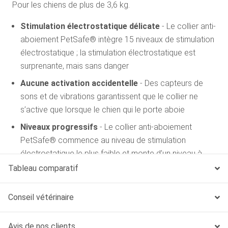
Pour les chiens de plus de 3,6 kg.
Stimulation électrostatique délicate
- Le collier anti-
aboiement PetSafe® intègre 15 niveaux de stimulation
électrostatique ; la stimulation électrostatique est
surprenante, mais sans danger
Aucune activation accidentelle
- Des capteurs de
sons et de vibrations garantissent que le collier ne
s’active que lorsque le chien qui le porte aboie
Niveaux progressifs
- Le collier anti-aboiement
PetSafe® commence au niveau de stimulation
électrostatique le plus faible et monte d’un niveau à
chaque aboiement de votre chien ; le collier s’éteint
Tableau comparatif
automatiquement au bout d’une minute et 20
secondes
Conseil vétérinaire
Collier étanche
- Le collier anti-aboiement résiste à la
pluie, à la neige, à la boue et à d’autres conditions
Avis de nos clients