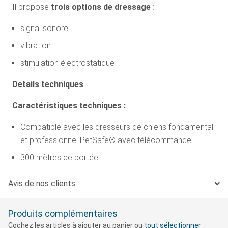
Il propose
trois options de dressage
:
signal sonore
vibration
stimulation électrostatique
Details techniques
Caractéristiques techniques
:
Compatible avec les dresseurs de chiens fondamental
et professionnel PetSafe® avec télécommande
300 mètres de portée
Voyant LED intégré
Avis de nos clients
3 modes d’entraînement
Batterie rechargeable
Produits complémentaires
Cochez les articles à ajouter au panier ou
tout sélectionner
Étanche et résistant