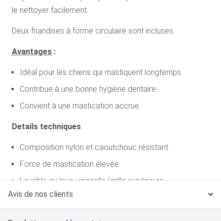
le nettoyer facilement.
Deux friandises à forme circulaire sont incluses.
Avantages
:
Idéal pour les chiens qui mastiquent longtemps
Contribue à une bonne hygiène dentaire
Convient à une mastication accrue
Details techniques
Composition nylon et caoutchouc résistant
Force de mastication élevée
Lavable au lave-vaisselle (grille supérieure
exclusivement)
Avis de nos clients
Taille S pour les chiens de 3,6 kg à 9 kg