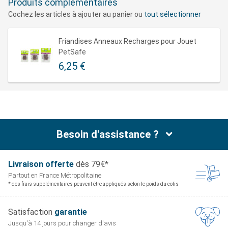
Produits complémentaires
Taille M pour les chiens de 9 à 22 kg
Cochez les articles à ajouter au panier ou
tout sélectionner
Friandises associées :
Friandises Anneaux Recharges pour Jouet
Tailles S
PetSafe
Friandises taille B
6,25 €
Taille M
Friandises taille B
Besoin d'assistance ?
Livraison offerte
dès 79€*
Partout en France
Métropolitaine
* des frais supplémentaires peuvent être appliqués selon le poids du colis
Satisfaction
garantie
Jusqu'à 14 jours pour
changer d'avis