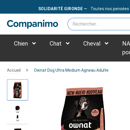
LIVRAISON OFFERTE
DÈS
79€
SOLIDARITÉ GIRONDE —
Toutes nos pensées au
*des frais supplémentaires peuvent être appliqués selon le poids du colis
Chien
Chat
Cheval
NA
po
Accueil
Ownat Dog Ultra Medium Agneau Adulte