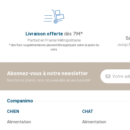
Livraison offerte
dès 79€*
Sa
Partout en France
Métropolitaine
Jusqu'à
* des frais supplémentaires peuvent être appliqués selon le poids du
colis
Abonnez-vous à notre newsletter
Nos bons plans, nos nouveautés en exclusivité !
Companimo
CHIEN
CHAT
Alimentation
Alimentation