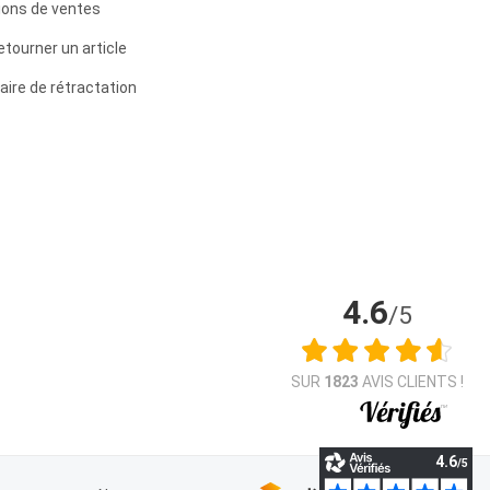
ions de ventes
etourner un article
aire de rétractation
4.6
/5
SUR
1823
AVIS CLIENTS !