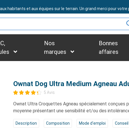
BESOIN D'ASSISTANCE ?
x habitants et aux équipes sur le terrain. Un grand merci pour votre p
C,
Nos
Bonnes
ules
marques
affaires
Ownat Dog Ultra Medium Agneau Adu
5 Avis
Ownat Ultra Croquettes Agneau
spécialement conçues po
moyenne présentant une sensibilité et/ou des intolérance
Description
Composition
Mode d'emploi
Conseil