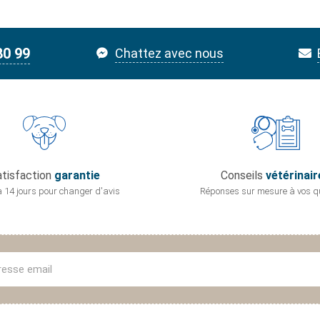
80 99
Chattez avec nous
tisfaction
garantie
Conseils
vétérinair
 14 jours pour
changer d'avis
Réponses sur mesure
à vos q