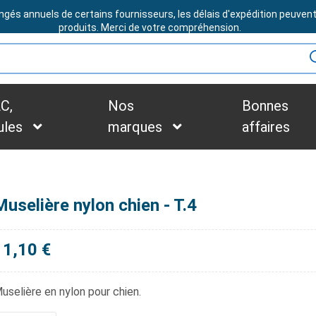
ngés annuels de certains fournisseurs, les délais d'expédition peuven
BESOIN D'ASSISTANCE ?
produits. Merci de votre compréhension.
C,
Nos
Bonnes
ules
marques
affaires
Muselière nylon chien - T.4
11,10 €
uselière en nylon pour chien.