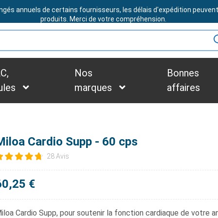
ngés annuels de certains fournisseurs, les délais d'expédition peuven
BESOIN D'ASSISTANCE ?
produits. Merci de votre compréhension.
C,
Nos
Bonnes
ules
marques
affaires
Miloa Cardio Supp - 60 cps
28 Avis
60,25 €
iloa Cardio Supp,
pour soutenir la fonction cardiaque de votre an