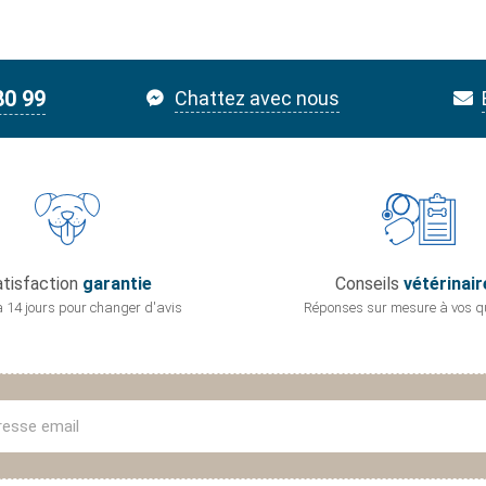
80 99
Chattez avec nous
tisfaction
garantie
Conseils
vétérinair
 14 jours pour
changer d'avis
Réponses sur mesure
à vos q