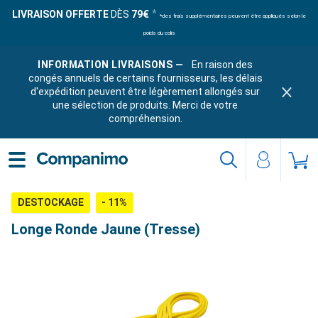
LIVRAISON OFFERTE
DÈS
79€
*des frais supplémentaires peuvent être appliqués selon le
poids du colis
INFORMATION LIVRAISONS —
En raison des
congés annuels de certains fournisseurs, les délais
d'expédition peuvent être légèrement allongés sur
une sélection de produits. Merci de votre
compréhension.
DESTOCKAGE
- 11%
Longe Ronde Jaune (Tresse)