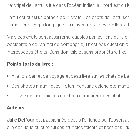
L’archipel de Lamu, situé dans l’océan Indien, au nord-est du 
Lamu est aussi un paradis pour chats. Les chats de Lamu ser
particulière : corps longiligne, fin museau, grandes oreilles, 
Mais ces chats sont aussi remarquables par les liens qu’ils ont
occidentale de l’animal de compagnie, il n’est pas question 
interespèces étroits. Sans domicile et sans propriétaire fix
Points forts du livre :
A la fois carnet de voyage et beau livre sur les chats de 
Des photos magnifiques, notamment une galerie étonnantes
Un livre destiné aux très nombreux amoureux des chats.
Auteurs :
Julie Delfour
est passionnée depuis l’enfance par l’observa
elle conjugue aujourd’hui ses multiples talents et passions : de