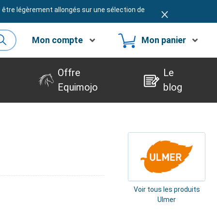
t être légèrement allongés sur une sélection de
Mon compte
Mon panier
Offre
Le
Equimojo
blog
Voir tous les produits
Ulmer