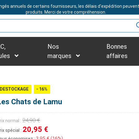
ngés annuels de certains fournisseurs, les délais d'expédition peuven
BESOIN D'ASSISTANCE ?
produits. Merci de votre compréhension.
C,
Nos
Bonnes
ules
marques
affaires
DESTOCKAGE
- 16%
Les Chats de Lamu
24,90 €
rix normal :
20,95 €
rix spécial :
3,95 € (16%)
ous économisez :