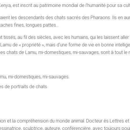
Kenya, est inscrit au patrimoine mondial de l’humanité pour sa cul
aient les descendants des chats sacrés des Pharaons. Ils en aur
attaches fines, longues pattes…
 tissés, au fil des siècles, avec les humains, qui les laissent all
à Lamu de « propriété », mais d’une forme de vie en bonne intell
e, les chats de Lamu, mi-domestiques, mi-sauvages, sont à tout l
Lamu, mi-domestiques, mi-sauvages.
 de portraits de chats.
tion et la compréhension du monde animal. Docteur ès Lettres et
ssinatrice, sculptrice, auteure, conférencière, avec toujours pour t