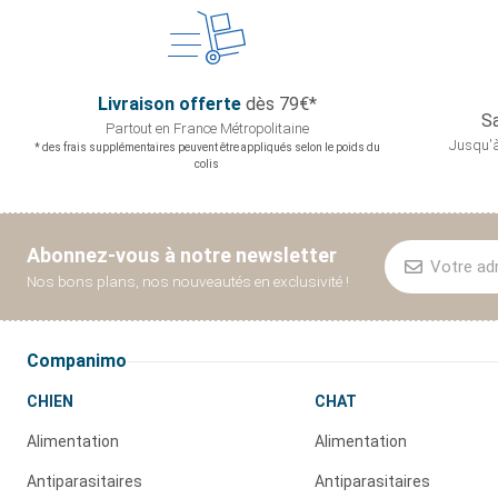
Livraison offerte
dès 79€*
Sa
Partout en France
Métropolitaine
Jusqu'à
* des frais supplémentaires peuvent être appliqués selon le poids du
colis
Abonnez-vous à notre newsletter
Nos bons plans, nos nouveautés en exclusivité !
Companimo
CHIEN
CHAT
Alimentation
Alimentation
Antiparasitaires
Antiparasitaires