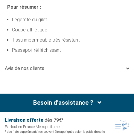
Pour résumer :
Légèreté du gilet
Coupe athlétique
Tissu imperméable très résistant
Passepoil réfléchissant
Details techniques
Avis de nos clients
X-
X-
Small
Medium
Large
Small
Lar
Tour de
36
41
48 cm
58 cm
66 
Besoin d'assistance ?
cou (A)
cm
cm
Tour de
38 -
48 -
89 
66 - 89
76 -
Livraison offerte
dès 79€*
poitrail
51
69
11
cm
99 cm
Partout en France
Métropolitaine
(B)
cm
cm
cm
* des frais supplémentaires peuvent être appliqués selon le poids du colis