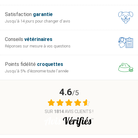
Longueur
25
34
Satisfaction
garantie
du dos
50 cm
57 cm
69 
cm
cm
Jusqu'à 14 jours pour
changer d'avis
(C)
Pour prendre les mesures, se référer au schema en photo.
Conseils
vétérinaires
Réponses sur mesure
à vos questions
Points fidélité
croquettes
Jusqu'à 5% d'économie
toute l'année
4.6
/5
SUR
1814
AVIS CLIENTS !