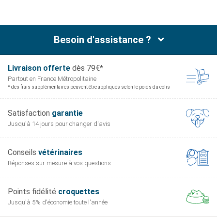
Composition :
Aqua (water), glycerin, pentylene glycol, polysorbate 80,
phenoxyethanol, acrylates/c10-30 alkyl, acrylate
Besoin d'assistance ?
rosspolymer, chlorphenesin, sodium hydroxide,
hydrolyzed hyaluronic, acid, ci 77820 (silver).
Livraison offerte
dès 79€*
Partout en France
Métropolitaine
* des frais supplémentaires peuvent être appliqués selon le poids du colis
Satisfaction
garantie
Jusqu'à 14 jours pour
changer d'avis
Conseils
vétérinaires
Réponses sur mesure
à vos questions
Points fidélité
croquettes
Jusqu'à 5% d'économie
toute l'année