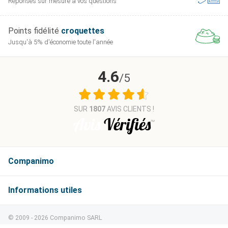
Réponses sur mesure
à vos questions
efficace.
Favorise l'utilisation
Points fidélité
croquettes
Teneur
énergétique des graisses
L-lysine
Jusqu'à 5% d'économie
toute l'année
élevée
et le maintien de la masse
maigre.
4.6
/5
Formule
Contribue à neutraliser les
Supérieure
Teneur
radicaux libres qui peuvent
Enrichie en
élevée
augmenter en cas
SUR
1807
AVIS CLIENTS !
Antioxydants
d'obésité.
Companimo
ATTENTION : Ne pas utiliser sans prescription de
votre vétérinaire.
Informations
© 2009 - 2026 Companimo SARL