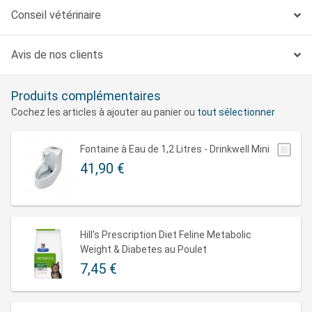
d'utilisation :
Conseil vétérinaire
Lors d'une étude test effectuée au domicile des
Avis de nos clients
propriétaires, 81% des chats ont perdu du poids en 2
mois.
Produits complémentaires
74% des propriétaires de chats sont prêts à
Cochez les articles à ajouter au panier ou
tout sélectionner
recommander Metabolic à leurs amis ayant des chats
en surpoids.
Fontaine à Eau de 1,2 Litres - Drinkwell Mini
Une perte et un maintien du poids en toute sécurité :
41,90 €
Dès l'atteiente d poids idéal, les quantités d'aliement
recommandées doivent être ajustées pour le maintien
du poids de forme. Sûr pour une alimentation à long
Hill's Prescription Diet Feline Metabolic
terme
Weight & Diabetes au Poulet
7,45 €