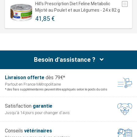
CARACTERISTIQUES
AVANTAGES CLES
Hill's Prescription Diet Feline Metabolic
CLES
Mijoté au Poulet et aux Légumes - 24 x 82 g
41,85 €
Complexe de
Permet de réguler l'appétit,
nutriments
aide à interrompre le cycle
Teneur
issu de la
de l'inflammation et
élevée
recherche
améliore la dépense
scientifique
énergétique.
Besoin d'assistance ?
Des fibres solubles et
insolubles pour la satiété
Teneur
Fibres
et le contrôle de l'appétit,
Livraison offerte
dès 79€*
élevée
et le maintien de la bonne
Partout en France
Métropolitaine
* des frais supplémentaires peuvent être appliqués selon le poids du colis
santé gastro-intestinale.
Favorise la combustion
Satisfaction
garantie
des graisses tout en
Jusqu'à 14 jours pour
changer d'avis
Teneur
épargnant la masse
L-carnitine
élevée
maigre musculaire, d'où
Conseils
vétérinaires
une perte de poids plus