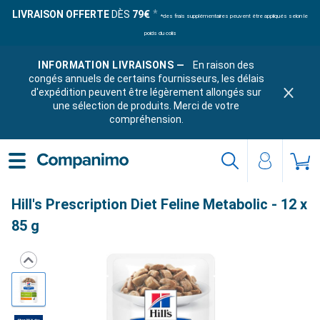
LIVRAISON OFFERTE
DÈS
79€
*des frais supplémentaires peuvent être appliqués selon le
poids du colis
INFORMATION LIVRAISONS —
En raison des
congés annuels de certains fournisseurs, les délais
d'expédition peuvent être légèrement allongés sur
une sélection de produits. Merci de votre
compréhension.
Hill's Prescription Diet Feline Metabolic - 12 x
85 g