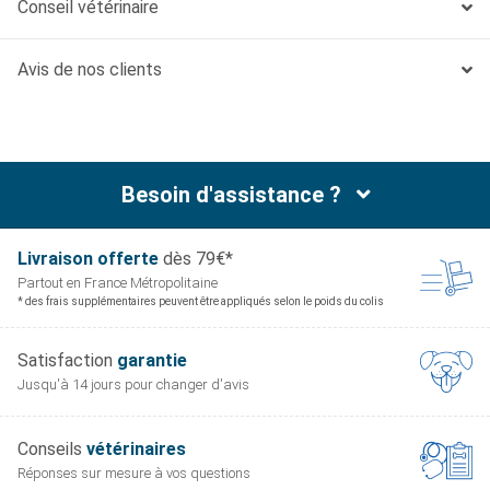
Conseil vétérinaire
Une alimentation facile à digérer et pratique à servir
grâce à son sachet fraicheur
Avis de nos clients
Faible teneur en calories avec de la vitamine E et des
oméga-6 pour une peau et un pelage en bonne santé
Besoin d'assistance ?
Livraison offerte
dès 79€*
Partout en France
Métropolitaine
* des frais supplémentaires peuvent être appliqués selon le poids du colis
Satisfaction
garantie
Jusqu'à 14 jours pour
changer d'avis
Conseils
vétérinaires
Réponses sur mesure
à vos questions