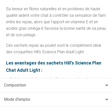
Sa teneur en fibres naturelles et en protéines de haute
qualité aident votre chat à contrôler sa sensation de faim
entre les repas, alors que l’apport en vitamine E et en
acides gras oméga-6 favorise la bonne santé de sa peau
et de son pelage.
Ces sachets repas au poulet sont le complément idéal
des croquettes Hill's Science Plan Adult Light.
Les avantages des sachets Hill’s Science Plan
Chat Adult Light :
Nutrition parfaitement équilibrée pour répondre aux
Composition
besoins des chats adultes ayant tendance à
l'embonpoint
Mode d'emploi
Fournit de la L-carnitine pour aider les chats adultes à
maintenir un poids idéal