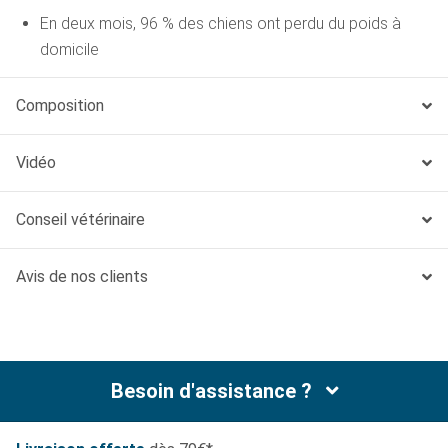
En deux mois, 96 % des chiens ont perdu du poids à
domicile
Aide à la stabilisation pondérale après perte de poids
Composition
et fournit l'énergie nécessaire à une bonne activité
Perte de poids facile : les chiens perdent du poids sans
Vidéo
réduire excessivement la taille des portions
Un mélange unique de fibres aide les chiens à se sentir
Conseil vétérinaire
rassasiés et satisfaits
Avis de nos clients
Besoin d'assistance ?