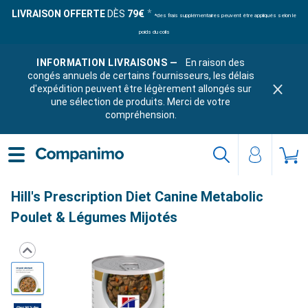
LIVRAISON OFFERTE
DÈS
79€
*des frais supplémentaires peuvent être appliqués selon le
poids du colis
INFORMATION LIVRAISONS —
En raison des
congés annuels de certains fournisseurs, les délais
d'expédition peuvent être légèrement allongés sur
une sélection de produits. Merci de votre
compréhension.
Hill's Prescription Diet Canine Metabolic
Poulet & Légumes Mijotés