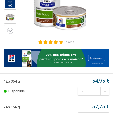
7 Avis
54,95 €
12 x 354 g
Disponible
57,75 €
24 x 156 g